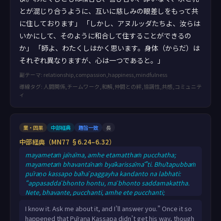
とが混じり合うように、互いに慈しみの眼差しをもって共
に住しております」 「しかし、アヌルッダたちよ、汝らは
いかにして、そのように和合して住することができるの
か」 「師よ、わたくしはかく思います。身体（からだ）は
それぞれ異なりますが、心は一つであると。」
副テーマ: relationship,compassion,happiness,mindfulness
導線タグ: 人間関係,チームワーク,和解,仲間との絆,協調性,共感,コミュニテ
ィ
業・因果
中部経典
趣旨一致
長
中部経典（MN77 §6.24–6.32）
mayametaṁ jānāma, amhe etamatthaṁ pucchatha;
mayametaṁ bhavantānaṁ byākarissāmā”ti. Bhūtapubbaṁ
pūraṇo kassapo bāhā paggayha kandanto na labhati:
“appasaddā bhonto hontu, mā bhonto saddamakattha.
Nete, bhavante, pucchanti, amhe ete pucchanti;
mayametesaṁ byākarissāmā”ti. Purimāni, bhante,
I know it. Ask me about it, and I’ll answer you.” Once it so
divasāni purimatarāni nānātitthiyānaṁ
happened that Pūraṇa Kassapa didn’t get his way, though
samaṇabrāhmaṇānaṁ kutūhalasālāyaṁ sannisinnānaṁ