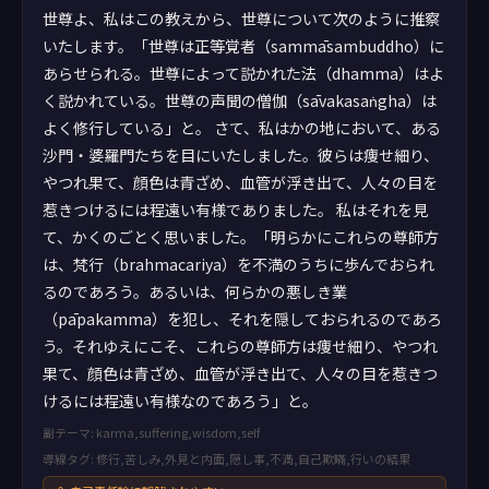
世尊よ、私はこの教えから、世尊について次のように推察
いたします。「世尊は正等覚者（sammāsambuddho）に
あらせられる。世尊によって説かれた法（dhamma）はよ
く説かれている。世尊の声聞の僧伽（sāvakasaṅgha）は
よく修行している」と。 さて、私はかの地において、ある
沙門・婆羅門たちを目にいたしました。彼らは痩せ細り、
やつれ果て、顔色は青ざめ、血管が浮き出て、人々の目を
惹きつけるには程遠い有様でありました。 私はそれを見
て、かくのごとく思いました。「明らかにこれらの尊師方
は、梵行（brahmacariya）を不満のうちに歩んでおられ
るのであろう。あるいは、何らかの悪しき業
（pāpakamma）を犯し、それを隠しておられるのであろ
う。それゆえにこそ、これらの尊師方は痩せ細り、やつれ
果て、顔色は青ざめ、血管が浮き出て、人々の目を惹きつ
けるには程遠い有様なのであろう」と。
副テーマ: karma,suffering,wisdom,self
導線タグ: 修行,苦しみ,外見と内面,隠し事,不満,自己欺瞞,行いの結果