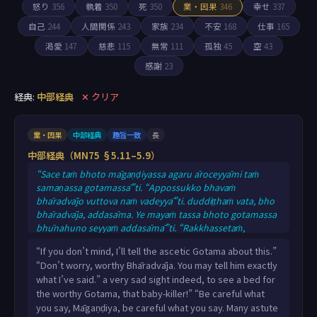
怒り
356
執着
350
死
350
業・因果
346
幸せ
337
自己
244
人間関係
243
家族
234
不安
168
仕事
165
渇愛
147
慈悲
115
無常
111
孤独
45
空
43
感謝
23
経典:
中部経典
✕ クリア
業・因果
中部経典
趣旨一致
長
中部経典（MN75 §5.11–5.9）
“Sace taṁ bhoto māgaṇḍiyassa agaru āroceyyāmi taṁ
samaṇassa gotamassā”ti. “Appossukko bhavaṁ
bhāradvājo vuttova naṁ vadeyyā”ti. duddiṭṭhaṁ vata, bho
bhāradvāja, addasāma. Ye mayaṁ tassa bhoto gotamassa
bhūnahuno seyyaṁ addasāmā”ti. “Rakkhassetaṁ,
māgaṇḍiya, vācaṁ; rakkhassetaṁ, māgaṇḍiya, vācaṁ. Bahū
“If you don’t mind, I’ll tell the ascetic Gotama about this.”
hi tassa bhoto gotamassa khattiyapaṇḍitāpi
“Don’t worry, worthy Bhāradvāja. You may tell him exactly
brāhmaṇapaṇḍitāpi gahapatipaṇḍitāpi samaṇapaṇḍitāpi
what I’ve said.” a very sad sight indeed, to see a bed for
abhippasannā vinītā ariye ñāye dhamme kusale”ti.
the worthy Gotama, that baby-killer!” “Be careful what
“Sammukhā cepi mayaṁ, bho bhāradvāja, taṁ bhavantaṁ
you say, Māgaṇḍiya, be careful what you say. Many astute
go