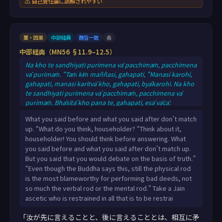
⚠ 自己責任論に誤解されやすい
業・因果
中部経典
趣旨一致
長
中部経典（MN56 §11.9–12.5）
Na kho te sandhiyati purimena vā pacchimaṁ, pacchimena
vā purimaṁ. “Taṁ kiṁ maññasi, gahapati, “Manasi karohi,
gahapati, manasi karitvā kho, gahapati, byākarohi. Na kho
te sandhiyati purimena vā pacchimaṁ, pacchimena vā
purimaṁ. Bhāsitā kho pana te, gahapati, esā vācā:
“Kiñcāpi, bhante, bhagavā evamāha, atha kho
What you said before and what you said after don’t match
kāyadaṇḍova mahāsāvajjataro pāpassa kammassa kiriyāya
up. “What do you think, householder? “Think about it,
pāpassa kammassa pavattiyā, no tathā vacīdaṇḍo, no
householder! You should think before answering. What
tathā manodaṇḍo”ti. idhassa nigaṇṭho nāṭaputto
you said before and what you said after don’t match up.
cātuyāmasaṁvarasaṁvuto sabbavārivā
But you said that you would debate on the basis of truth.”
“Even though the Buddha says this, still the physical rod
is the most blameworthy for performing bad deeds, not
so much the verbal rod or the mental rod.” Take a Jain
ascetic who is restrained in all that is to be restrai
「汝が先に言えることと、後に言えることとは、相互に矛