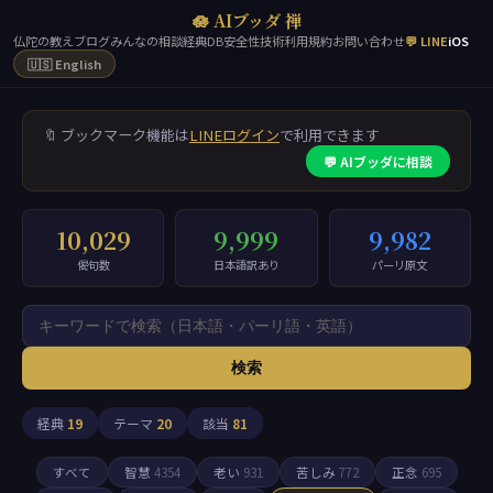
🪷 AIブッダ 禅
仏陀の教え
ブログ
みんなの相談
経典DB
安全性
技術
利用規約
お問い合わせ
💬 LINE
iOS
🇺🇸 English
🔖 ブックマーク機能は
LINEログイン
で利用できます
💬 AIブッダに相談
10,029
9,999
9,982
偈句数
日本語訳あり
パーリ原文
検索
経典
19
テーマ
20
該当
81
すべて
智慧
4354
老い
931
苦しみ
772
正念
695