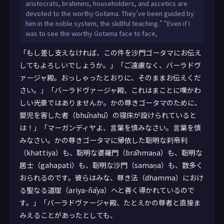
aristocrats, brahmins, householders, and ascetics are
devoted to the worthy Gotama. They’ve been guided by
him in the noble system, the skillful teaching.” “Even if I
was to see the worthy Gotama face to face,
「もし差し支えなければ、この件を沙門ゴータマにお伝え
してもよろしいでしょうか。」「ご遠慮なく、バーラドヴ
ァージャ殿。おっしゃったとおりに、そのままお伝えくだ
さい。」「バーラドヴァージャ殿、これはまことに嘆かわ
しい光景ではありませんか。かの尊きゴータマのために、
嬰児を害した者（bhūnahū）の寝床が設けられていると
は！」「マーガンディヤよ、言葉を慎みなさい。言葉を慎
みなさい。かの尊きゴータマに帰依した聡明な刹帝利
（khattiya）も、聡明な婆羅門（brāhmaṇa）も、聡明な
居士（gahapati）も、聡明な沙門（samaṇa）も、数多く
おられるのです。彼らはみな、尊き法（dhamma）におけ
る聖なる道理（ariya-ñāya）へと善く導かれているので
す。」「バーラドヴァージャ殿、たとえかの尊者と直接ま
みえることがあったとしても、