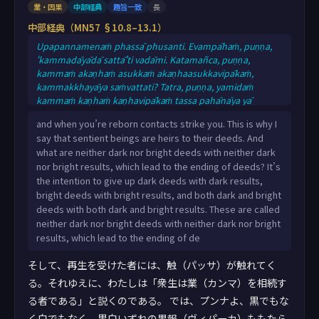
業・因果
中部経典
趣旨一致
長
中部経典（MN57 §10.8–13.1）
Upapannamenaṁ phassā phusanti. Evampāhaṁ, puṇṇa,
‘kammadāyādā sattā’ti vadāmi. Katamañca, puṇṇa,
kammaṁ akaṇhaṁ asukkaṁ akaṇhaasukkavipākaṁ,
kammakkhayāya saṁvattati? Tatra, puṇṇa, yamidaṁ
kammaṁ kaṇhaṁ kaṇhavipākaṁ tassa pahānāya yā
cetanā, yamidaṁ kammaṁ sukkaṁ sukkavipākaṁ tassa
and when you’re reborn contacts strike you. This is why I
pahānāya yā cetanā, yamidaṁ kammaṁ kaṇhasukkaṁ
say that sentient beings are heirs to their deeds. And
kaṇhasukkavipākaṁ tassa pahānāya yā cetanā— idaṁ
what are neither dark nor bright deeds with neither dark
vuccati, puṇṇa, kammaṁ akaṇhaṁ asukkaṁ
nor bright results, which lead to the ending of deeds? It’s
akaṇhaasukkavipākaṁ, kammakkhayāya saṁvattatīti.
the intention to give up dark deeds with dark results,
Imāni kho, puṇṇa, cattāri kammāni
bright deeds with bright results, and both dark and bright
deeds with both dark and bright results. These are called
neither dark nor bright deeds with neither dark nor bright
results, which lead to the ending of de
そして、再生を受けた者には、触（パッサ）が触れてく
る。それゆえに、わたしは「衆生は業（カンマ）を相続す
る者である」と説くのである。 では、プンナよ、黒でもな
く白でもなく、黒白いずれの果報（ヴィパーカ）ももたら