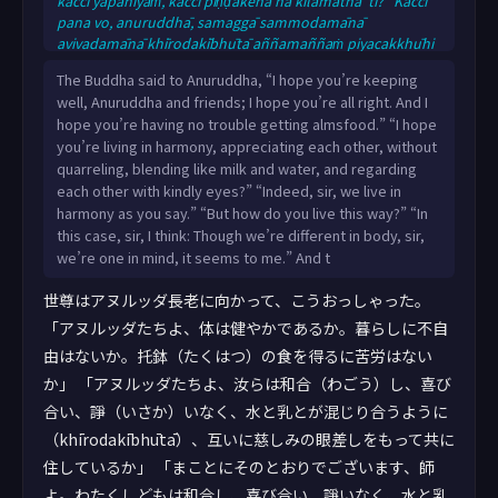
kacci yāpanīyaṁ, kacci piṇḍakena na kilamathā”ti? “Kacci
pana vo, anuruddhā, samaggā sammodamānā
avivadamānā khīrodakībhūtā aññamaññaṁ piyacakkhūhi
sampassantā viharathā”ti? “Taggha mayaṁ, bhante,
The Buddha said to Anuruddha, “I hope you’re keeping
samaggā sammodamānā avivadamānā khīrodakībhūtā
well, Anuruddha and friends; I hope you’re all right. And I
aññamaññaṁ piyacakkhūhi sampassantā viharāmā”ti.
hope you’re having no trouble getting almsfood.” “I hope
“Yathā kathaṁ pana tumhe, anuruddhā, samaggā
you’re living in harmony, appreciating each other, without
sammodamānā avivadamānā khīrodakībhūtā
quarreling, blending like milk and water, and regarding
aññamaññaṁ piyacakkhūhi s
each other with kindly eyes?” “Indeed, sir, we live in
harmony as you say.” “But how do you live this way?” “In
this case, sir, I think: Though we’re different in body, sir,
we’re one in mind, it seems to me.” And t
世尊はアヌルッダ長老に向かって、こうおっしゃった。
「アヌルッダたちよ、体は健やかであるか。暮らしに不自
由はないか。托鉢（たくはつ）の食を得るに苦労はない
か」 「アヌルッダたちよ、汝らは和合（わごう）し、喜び
合い、諍（いさか）いなく、水と乳とが混じり合うように
（khīrodakībhūtā）、互いに慈しみの眼差しをもって共に
住しているか」 「まことにそのとおりでございます、師
よ。わたくしどもは和合し、喜び合い、諍いなく、水と乳