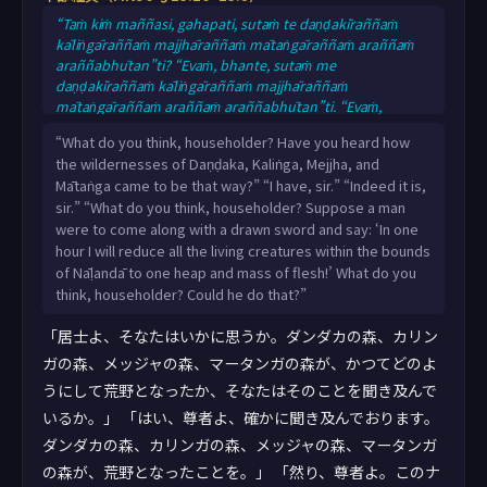
“Taṁ kiṁ maññasi, gahapati, sutaṁ te daṇḍakīraññaṁ
kāliṅgāraññaṁ majjhāraññaṁ mātaṅgāraññaṁ araññaṁ
araññabhūtan”ti? “Evaṁ, bhante, sutaṁ me
daṇḍakīraññaṁ kāliṅgāraññaṁ majjhāraññaṁ
mātaṅgāraññaṁ araññaṁ araññabhūtan”ti. “Evaṁ,
bhante, ayaṁ nāḷandā iddhā ceva phītā ca bahujanā
“What do you think, householder? Have you heard how
ākiṇṇamanussā”ti. “Taṁ kiṁ maññasi, gahapati, idha
the wildernesses of Daṇḍaka, Kaliṅga, Mejjha, and
puriso āgaccheyya ukkhittāsiko. So evaṁ vadeyya: ‘ahaṁ
Mātaṅga came to be that way?” “I have, sir.” “Indeed it is,
yāvatikā imissā nāḷandāya pāṇā te ekena khaṇena ekena
sir.” “What do you think, householder? Suppose a man
muhuttena ekaṁ maṁsakhalaṁ ekaṁ maṁsapuñjaṁ
were to come along with a drawn sword and say: ‘In one
karissāmī’ti. Taṁ
hour I will reduce all the living creatures within the bounds
of Nāḷandā to one heap and mass of flesh!’ What do you
think, householder? Could he do that?”
「居士よ、そなたはいかに思うか。ダンダカの森、カリン
ガの森、メッジャの森、マータンガの森が、かつてどのよ
うにして荒野となったか、そなたはそのことを聞き及んで
いるか。」 「はい、尊者よ、確かに聞き及んでおります。
ダンダカの森、カリンガの森、メッジャの森、マータンガ
の森が、荒野となったことを。」 「然り、尊者よ。このナ