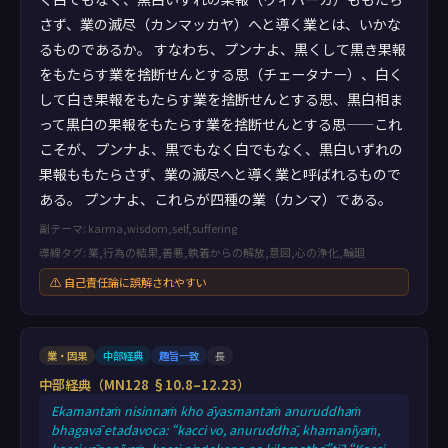
さず、業の滅尽（カンマッカヤ）へと導く業とは、いかな
るものであるか。 すなわち、プンナよ、黒くして黒き果報
をもたらす業を捨断せんとする思（チェータナー）、白く
して白き果報をもたらす業を捨断せんとする思、黒白相ま
って黒白の果報をもたらす業を捨断せんとする思——これ
こそが、プンナよ、黒でもなく白でもなく、黒白いずれの
果報ももたらさず、業の滅尽へと導く業と呼ばれるもので
ある。 プンナよ、これらが四種の業（カンマ）である。
副テーマ: karma,wisdom,self,suffering
導線タグ: 業,行為の結果,善悪,執着からの解放,意図,心の浄化,輪廻
⚠ 自己責任論に誤解されやすい
業・因果
中部経典
趣旨一致
長
中部経典（MN128 §10.8–12.23）
Ekamantaṁ nisinnaṁ kho āyasmantaṁ anuruddhaṁ
bhagavā etadavoca: “kacci vo, anuruddhā, khamanīyaṁ,