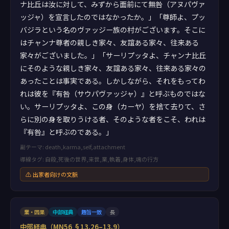
ナ比丘は汝に対して、みずから面前にて無咎（アヌパヴァ
ッジャ）を宣言したのではなかったか。」「尊師よ、プッ
バジラという名のヴァッジー族の村がございます。そこに
はチャンナ尊者の親しき家々、友誼ある家々、往来ある
家々がございました。」「サーリプッタよ、チャンナ比丘
にそのような親しき家々、友誼ある家々、往来ある家々の
あったことは事実である。しかしながら、それをもってわ
れは彼を『有咎（サウパヴァッジャ）』と呼ぶものではな
い。サーリプッタよ、この身（カーヤ）を捨て去りて、さ
らに別の身を取りうける者、そのような者をこそ、われは
『有咎』と呼ぶのである。」
副テーマ: death,karma,self,attachment
導線タグ: 自殺,死後の世界,来世,業,執着,身体,魂の行方
⚠ 出家者向けの文脈
業・因果
中部経典
趣旨一致
長
中部経典（MN56 §13.26–13.9）