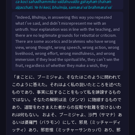
ca koci sahadhammiko vādānuvādo gārayhaṁ ṭhānaṁ
āgacchati. Ye hi keci, bhūmija, samaṇā vā brāhmaṇā vā
micchādiṭṭhino micchāsaṅkappā micchāvācā
“Indeed, Bhūmija, in answering this way you repeated
micchākammantā micchāājīvā micchāvāyāmā micchāsatī
what I’ve said, and didn’t misrepresent me with an
micchāsamādhino te āsañcepi karitvā brahmacariyaṁ
untruth. Your explanation was in line with the teaching, and
caranti, abhabbā phalassa adhigamāya; anāsañcepi
there are no legitimate grounds for rebuttal or criticism.
karitvā brahmacariyaṁ caranti, abhabbā phalassa
There are some ascetics and brahmins who have wrong
adhigamāya; ā
view, wrong thought, wrong speech, wrong action, wrong
livelihood, wrong effort, wrong mindfulness, and wrong
immersion. If they lead the spiritual life, they can’t win the
fruit, regardless of whether they make a wish, they
「まことに、ブーミジャよ、そなたはこのように問われて
このように答えた。それはよく私の説いたところを述べた
ものであり、事実に反することをもって私を誹謗するもの
ではない。そなたの解釈は法（ダンマ）に随順するもので
あり、道理をわきまえた者からの反駁や批難を受けるいわ
れは何もない。 およそ、ブーミジャよ、沙門（サマナ）あ
るいは婆羅門（バラモン）にして、邪見（ミッチャーディ
ッティ）あり、邪思惟（ミッチャーサンカッパ）あり、邪