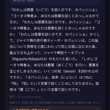
terms of ‘rods’.
「わたしは意業（いごう）を説くのです、タパッシンよ」
「ゴータマ尊者よ、あなたは意業を説くとおっしゃるので
すか」 「わたしは意業を説くのです、タパッシンよ」 「ゴ
ータマ尊者よ、あなたは意業を説くとおっしゃるのです
か」 「わたしは意業を説くのです、タパッシンよ」 かくし
て、ジャイナ教の修行者ディーガ・タパッシンは、この論
点について世尊を三度にわたって同じ立場に立たせた後、
座より立ち上がって、ジャイナ教徒ナータプッタ
（Nigaṇṭha Nāṭaputta）のもとへと赴いた。 「しかしゴ
ータマ尊者よ、あなたは悪業（あくごう）を行い、悪業を
生じせしめるために、いくつの杖（daṇḍa）を説かれるの
ですか」 「タパッシンよ、如来（にょらい）はつねに
『杖』『杖』という言葉で説くことはしておりません。如
来は『業（ごう）』という言葉で説くのです」
副テーマ: karma,wisdom
導線タグ: 言葉の使い方,意図,動機,行為の責任,心の働き,善悪の判断,カルマ
⚠ 自己責任論に誤解されやすい