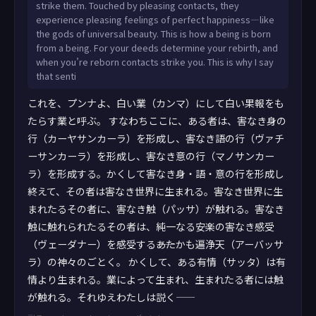
strike them. Touched by pleasing contacts, they
samāno abyābajjhaṁ vedanaṁ vedeti ekant
experience pleasing feelings of perfect happiness—like
the gods of universal beauty. This is how a being is born
from a being. For your deeds determine your rebirth, and
when you’re reborn contacts strike you. This is why I say
that senti
これを、プンナよ、白い業（カンマ）にして白い果報をも
たらす業と呼ぶ。 すなわちここに、ある者は、害なき身の
行（カーヤサンカーラ）を形成し、害なき語の行（ヴァチ
ーサンカーラ）を形成し、害なき意の行（マノサンカー
ラ）を形成する。かくして害なき身・語・意の行を形成し
終えて、その者は害なき世界に生まれる。害なき世界に生
まれたるその者に、害なき触（パッサ）が触れる。害なき
触に触れられたるその者は、純一なる安楽の害なき感受
（ヴェーダナー）を感受する――あたかも遍浄天（アーバッサ
ラ）の神々のごとく。 かくして、ある有情（サッタ）は有
情より生まれる。業によって生まれ、生まれたる者には触
が触れる。それゆえわたしは説く――