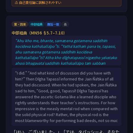
⚠ 自己責任論に誤解されやすい
業・因果
中部経典
趣旨一致
長
中部経典（MN56 §5.7–7.10）
“Ahu kho me, bhante, samaṇena gotamena saddhiṁ
kocideva kathāsallāpo”ti. “Yathā kathaṁ pana te, tapassi,
ahu samaṇena gotamena saddhiṁ kocideva
kathāsallāpo”ti? Atha kho dīghatapassī nigaṇṭho yāvatako
ahosi bhagavatā saddhiṁ kathāsallāpo taṁ sabbaṁ
nigaṇṭhassa nāṭaputtassa ārocesi. Evaṁ vutte, nigaṇṭho
“I did.” “And what kind of discussion did you have with
nāṭaputto dīghatapassiṁ nigaṇṭhaṁ etadavoca: “sādhu
him?” Then Dīgha Tapassī informed the Jain Ñātika of all
sādhu, tapassi. Yathā taṁ sutavatā sāvakena sammadeva
they had discussed. When he had spoken, the Jain Ñātika
satthusāsanaṁ ājānantena evameva dīghatapassinā
said to him, “Good, good, Tapassī! Dīgha Tapassī has
nigaṇṭhena samaṇassa gotamassa byākataṁ. K
answered the ascetic Gotama like a learned disciple who
rightly understands their teacher’s instructions. For how
impressive is the measly mental rod when compared with
the solid physical rod? Rather, the physical rod is the
most blameworthy for performing bad deeds, not so muc
「はい、ございました。」「では、タパッシーよ、そなた