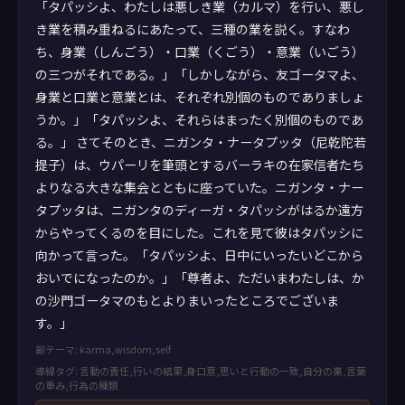
「タパッシよ、わたしは悪しき業（カルマ）を行い、悪し
き業を積み重ねるにあたって、三種の業を説く。すなわ
ち、身業（しんごう）・口業（くごう）・意業（いごう）
の三つがそれである。」「しかしながら、友ゴータマよ、
身業と口業と意業とは、それぞれ別個のものでありましょ
うか。」「タパッシよ、それらはまったく別個のものであ
る。」 さてそのとき、ニガンタ・ナータプッタ（尼乾陀若
提子）は、ウパーリを筆頭とするバーラキの在家信者たち
よりなる大きな集会とともに座っていた。ニガンタ・ナー
タプッタは、ニガンタのディーガ・タパッシがはるか遠方
からやってくるのを目にした。これを見て彼はタパッシに
向かって言った。「タパッシよ、日中にいったいどこから
おいでになったのか。」「尊者よ、ただいまわたしは、か
の沙門ゴータマのもとよりまいったところでございま
す。」
副テーマ: karma,wisdom,self
導線タグ: 言動の責任,行いの結果,身口意,思いと行動の一致,自分の業,言葉
の重み,行為の種類