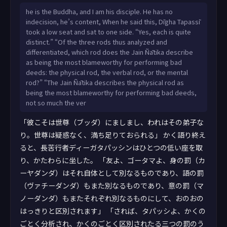
evaṁ paṭivibhattānaṁ evaṁ paṭivisiṭṭhānaṁ katamaṁ
he is the Buddha, and I am his disciple. He has no
daṇḍaṁ nigaṇṭho nāṭaputto mahāsāvajjataraṁ paññapeti
indecision, he’s content, When he said this, Dīgha Tapassī
pāpassa kammassa kiriyāya pāpassa kammassa pavattiyā,
took a low seat and sat to one side. “Yes, each is quite
yadi vā kāyadaṇḍaṁ, yadi vā vacīdaṇḍaṁ, yadi vā
distinct.” “Of the three rods thus analyzed and
manodaṇḍan”ti? “Imesaṁ kho, āvuso gotam
differentiated, which rod does the Jain Ñātika describe
as being the most blameworthy for performing bad
deeds: the physical rod, the verbal rod, or the mental
rod?” “The Jain Ñātika describes the physical rod as
being the most blameworthy for performing bad deeds,
not so much the ver
「彼こそは世尊（ブッダ）にましまし、われはその弟子な
り。世尊は疑惑なく、満ち足りておられる」 かく語り終え
ると、長苦行者ディーガタパッシンはひとつの低い座を取
り、かたわらに坐した。 「友よ、ゴータマよ、身の罰（カ
ーヤダンダ）はそれ自体として別なるものであり、語の罰
（ヴァチーダンダ）もまた別なるものであり、意の罰（マ
ノーダンダ）もまたそれぞれ別なるものにして、おのおの
はっきりと区別されます」 「されば、タパッシよ、かくの
ごとく分析され、かくのごとく区別されたる三つの罰のう