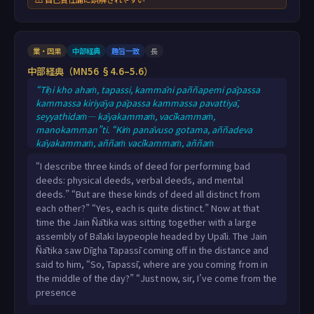
業・因果
中部経典
趣旨一致
長
中部経典（MN56 §4.6–5.6）
“Tīṇi kho ahaṁ, tapassi, kammāni paññapemi pāpassa
kammassa kiriyāya pāpassa kammassa pavattiyā,
seyyathidaṁ— kāyakammaṁ, vacīkammaṁ,
manokamman”ti. “Kiṁ panāvuso gotama, aññadeva
kāyakammaṁ, aññaṁ vacīkammaṁ, aññaṁ
manokamman”ti? “Aññadeva, tapassi, kāyakammaṁ,
“I describe three kinds of deed for performing bad
aññaṁ vacīkammaṁ, aññaṁ manokamman”ti. Tena kho
deeds: physical deeds, verbal deeds, and mental
pana samayena nigaṇṭho nāṭaputto mahatiyā gihiparisāya
deeds.” “But are these kinds of deed all distinct from
saddhiṁ nisinno hoti bālakiniyā parisāya upālipamukhāya.
each other?” “Yes, each is quite distinct.” Now at that
Addasā kho nigaṇṭho nāṭaputto dīghatapassiṁ nigaṇṭhaṁ
time the Jain Ñātika was sitting together with a large
dūratova āgacchantaṁ; d
assembly of Bālaki laypeople headed by Upāli. The Jain
Ñātika saw Dīgha Tapassī coming off in the distance and
said to him, “So, Tapassī, where are you coming from in
the middle of the day?” “Just now, sir, I’ve come from the
presence