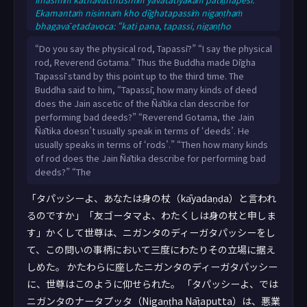
imasmiṁ kathāvatthusmiṁ yāvatatiyakaṁ patiṭṭhāpesi.
Ekamantaṁ nisinnaṁ kho dīghatapassiṁ nigaṇṭhaṁ
bhagavā etadavoca: “kati pana, tapassi, nigaṇṭho
nāṭaputto kammāni paññapeti pāpassa kammassa
“Do you say the physical rod, Tapassī?” “I say the physical
kiriyāya pāpassa kammassa pavattiyā”ti? “Na kho, āvuso
rod, Reverend Gotama.” Thus the Buddha made Dīgha
gotama, āciṇṇaṁ nigaṇṭhassa nāṭaputtassa ‘kammaṁ,
Tapassī stand by this point up to the third time. The
kamman’ti paññapetuṁ; ‘daṇḍaṁ, daṇḍan’ti kho, āvuso
Buddha said to him, “Tapassī, how many kinds of deed
gotama, āciṇṇaṁ nigaṇṭhassa nāṭaputtass
does the Jain ascetic of the Ñātika clan describe for
performing bad deeds?” “Reverend Gotama, the Jain
Ñātika doesn’t usually speak in terms of ‘deeds’. He
usually speaks in terms of ‘rods’.” “Then how many kinds
of rod does the Jain Ñātika describe for performing bad
deeds?” “The
「タパッシーよ、あなたは身の杖（kāyadaṇḍa）と言われ
るのですか」「友ゴータマよ、わたくしは身の杖と申しま
す」かくして世尊は、ニガンタのディーガタパッシーをし
て、この問いの事柄において三度にわたりその立場に据え
しめた。 かたわらに座したニガンタのディーガタパッシー
に、世尊はこのように仰せられた。 「タパッシーよ、では
ニガンタのナータプッタ（Nigaṇṭha Nāṭaputta）は、悪業