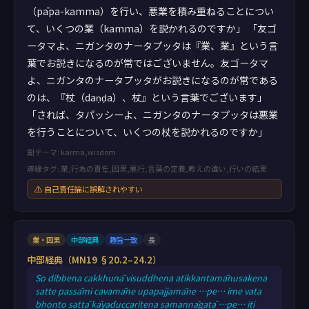
（pāpa-kamma）を行い、悪業を積み重ねることについ
て、いくつの業（kamma）を説かれるのですか」 「友ゴ
ータマよ、ニガンタのナータプッタは『業、業』という言
葉でお説きになるのが常ではございません。友ゴータマ
よ、ニガンタのナータプッタがお説きになるのが常である
のは、『杖（daṇḍa）、杖』という言葉でございます」
「されば、タパッシーよ、ニガンタのナータプッタは悪業
を行うことについて、いくつの杖を説かれるのですか」
副テーマ: karma,wisdom
導線タグ: 業,行為の責任,因果,悪行,言葉の定義,教えの違い,行いの結果
⚠ 自己責任論に誤解されやすい
業・因果
中部経典
趣旨一致
長
中部経典（MN19 §20.2–24.2）
So dibbena cakkhunā visuddhena atikkantamānusakena
satte passāmi cavamāne upapajjamāne …pe… ime vata
bhonto sattā kāyaduccaritena samannāgatā …pe… iti