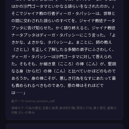
はかの沙門ゴータマといかなる語らいをなされたのか。」
そこでジャイナ教の行者ディーガ・タパッシーは、世尊と
の間に交わされた語らいのすべてを、ジャイナ教徒ナータ
プッタに告げ知らせた。かく語り終えると、ジャイナ教徒
ナータプッタはディーガ・タパッシーにこう言った。「よ
きかな、よきかな、タパッシーよ。まことに、師の教え
（さとし）を正しく了解したる多聞の弟子にふさわしく、
ディーガ・タパッシーは沙門ゴータマに対して答えられ
た。そもそも、か細き意（こころ）の棒（こん）が、堅固
なる身（からだ）の棒（こん）と比べていかほどのもので
あろうか。身の棒こそが、悪しき行為をなすにあたって最
も責められるべきものであり、意の棒はそれほどで
は……」
副テーマ: karma,wisdom,self
導線タグ: 行為の責任,言動と結果,身体的行動,意図と行為,業と責任,善悪の
判断,行いの重み