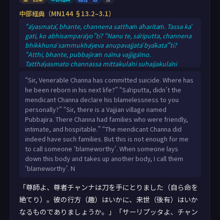
中部経典（MN144 §13.2–3.1）
“āyasmatā, bhante, channena satthaṁ āharitaṁ. Tassa kā
gati, ko abhisamparāyo”ti? “Nanu te, sāriputta, channena
bhikkhunā sammukhāyeva anupavajjatā byākatā”ti?
“Atthi, bhante, pubbajiraṁ nāma vajjigāmo.
Tatthāyasmato channassa mittakulāni suhajjakulāni
upavajjakulānī”ti. “Honti hete, sāriputta, channassa
“Sir, Venerable Channa has committed suicide. Where has
bhikkhuno mittakulāni suhajjakulāni upavajjakulāni.
he been reborn in his next life?” “Sāriputta, didn’t the
Nāhaṁ, sāriputta, ettāvatā ‘saupavajjo’ti vadāmi. Yo kho,
mendicant Channa declare his blamelessness to you
sāriputta, imañca kāyaṁ nikkhipati aññañca kāyaṁ
personally?” “Sir, there is a Vajjian village named
upādiyati tamahaṁ ‘saupavajjo’ti va
Pubbajira. There Channa had families who were friendly,
intimate, and hospitable.” “The mendicant Channa did
indeed have such families. But this is not enough for me
to call someone ‘blameworthy’. When someone lays
down this body and takes up another body, I call them
‘blameworthy’. N
「尊師よ、尊者チャンナは刀を手にとりました（自ら命を
絶てり）。彼の行方（趣）はいかに、来世（後有）はいか
なるものでありましょうか。」「サーリプッタよ、チャン