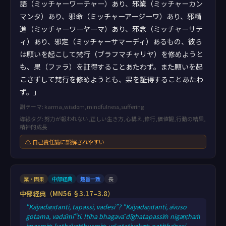
語（ミッチャーワーチャー）あり、邪業（ミッチャーカン
マンタ）あり、邪命（ミッチャーアージーワ）あり、邪精
進（ミッチャーワーヤーマ）あり、邪念（ミッチャーサテ
ィ）あり、邪定（ミッチャーサマーディ）あるもの、彼ら
は願いを起こして梵行（ブラフマチャリヤ）を修めようと
も、果（ファラ）を証得することあたわず。また願いを起
こさずして梵行を修めようとも、果を証得することあたわ
ず。」
副テーマ: karma,wisdom,mindfulness,suffering
導線タグ: 努力が報われない,正しい生き方,心構え,修行,価値観,行動の結果,
精神的成長
⚠ 自己責任論に誤解されやすい
業・因果
中部経典
趣旨一致
長
中部経典（MN56 §3.17–3.8）
“Kāyadaṇḍanti, tapassi, vadesi”? “Kāyadaṇḍanti, āvuso
gotama, vadāmī”ti. Itiha bhagavā dīghatapassiṁ nigaṇṭhaṁ