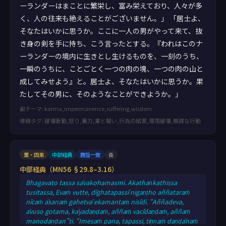
ーランダーはまことに繁栄し、富み栄えており、人々が多
く、人の往来も絶えることがございません。」 「居士よ、
そなたはいかに思うか。ここに一人の男がやって来て、抜
き身の剣を手に持ち、こう言ったとする。『われはこのナ
ーランダーの境内に生きとし生けるものを、一刻のうち、
一瞬のうちに、ことごとく一つの肉の塊、一つの肉の山と
成してみせよう』と。居士よ、そなたはいかに思うか。果
たしてその男に、そのようなことができようか。」
副テーマ: karma,impermanence,suffering,wisdom
導線タグ: 破壊衝動,怒り,暴力,業と報い,行為の結果,環境破壊,無謀な行動
業・因果
中部経典
趣旨一致
長
中部経典（MN56 §29.8–3.16）
Bhagavato tassa sāvakohamasmi. Akathaṅkathissa
tusitassa, Evaṁ vutte, dīghatapassī nigaṇṭho aññataraṁ
nīcaṁ āsanaṁ gahetvā ekamantaṁ nisīdi. “Aññadeva,
āvuso gotama, kāyadaṇḍaṁ, aññaṁ vacīdaṇḍaṁ, aññaṁ
manodaṇḍan”ti. “Imesaṁ pana, tapassi, tiṇṇaṁ daṇḍānaṁ