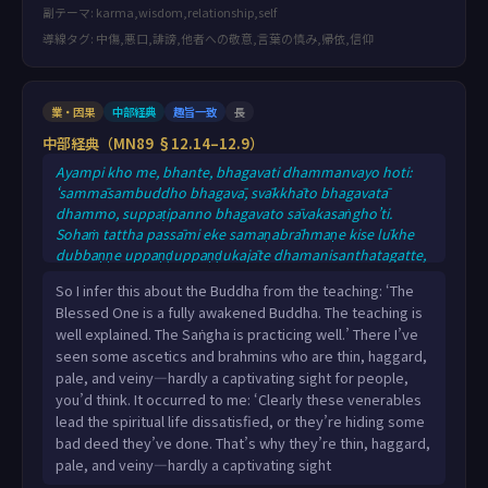
副テーマ: karma,wisdom,relationship,self
導線タグ: 中傷,悪口,誹謗,他者への敬意,言葉の慎み,帰依,信仰
業・因果
中部経典
趣旨一致
長
中部経典（MN89 §12.14–12.9）
Ayampi kho me, bhante, bhagavati dhammanvayo hoti:
‘sammāsambuddho bhagavā, svākkhāto bhagavatā
dhammo, suppaṭipanno bhagavato sāvakasaṅgho’ti.
Sohaṁ tattha passāmi eke samaṇabrāhmaṇe kise lūkhe
dubbaṇṇe uppaṇḍuppaṇḍukajāte dhamanisanthatagatte,
na viya maññe cakkhuṁ bandhante janassa dassanāya.
So I infer this about the Buddha from the teaching: ‘The
Tassa mayhaṁ, bhante, etadahosi: ‘addhā ime āyasmanto
Blessed One is a fully awakened Buddha. The teaching is
anabhiratā vā brahmacariyaṁ caranti, atthi vā tesaṁ kiñci
well explained. The Saṅgha is practicing well.’ There I’ve
pāpaṁ kammaṁ kataṁ paṭicchannaṁ; tathā hi ime
seen some ascetics and brahmins who are thin, haggard,
āyasmanto kisā lūkhā dubbaṇṇā uppaṇḍuppaṇḍuka
pale, and veiny—hardly a captivating sight for people,
you’d think. It occurred to me: ‘Clearly these venerables
lead the spiritual life dissatisfied, or they’re hiding some
bad deed they’ve done. That’s why they’re thin, haggard,
pale, and veiny—hardly a captivating sight