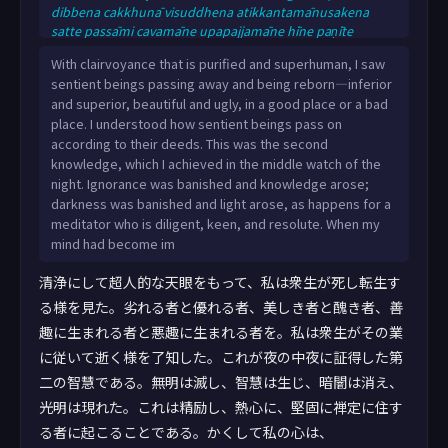
dibbena cakkhunā visuddhena atikkantamānusakena
satte passāmi cavamāne upapajjamāne hīne paṇīte
suvaṇṇe dubbaṇṇe sugate duggate, yathākammūpage
With clairvoyance that is purified and superhuman, I saw
satte pajānāmi. Ayaṁ kho me, bhikkhave, rattiyā majjhime
sentient beings passing away and being reborn—inferior
yāme dutiyā vijjā adhigatā; avijjā vihatā vijjā uppannā; tamo
and superior, beautiful and ugly, in a good place or a bad
vihato āloko uppanno; yathā taṁ appamattassa ātāpino
place. I understood how sentient beings pass on
pahitattassa viharato. So evaṁ sa
according to their deeds. This was the second
knowledge, which I achieved in the middle watch of the
night. Ignorance was banished and knowledge arose;
darkness was banished and light arose, as happens for a
meditator who is diligent, keen, and resolute. When my
mind had become im
清浄にして超人的な天眼をもって、私は衆生が死し転生す
る様を見た。劣れる者と優れる者、美しき者と醜き者、善
趣に生まれる者と悪趣に生まれる者を。私は衆生がその業
に従いて逝く様を了知した。これが夜の中夜に証得した第
二の智慧である。無明は滅し、智慧は生じ、暗闇は消え、
光明は現れた。これは精励し、熱心に、堅固に禅定に住す
る者に起こることである。かくして私の心は、