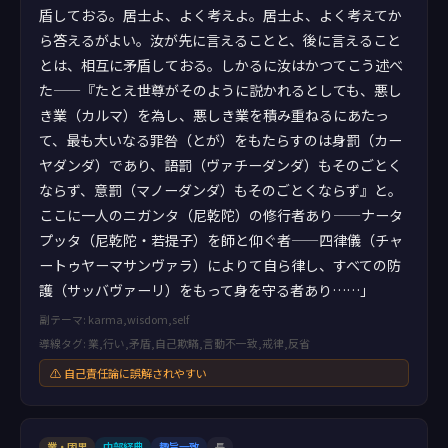
盾しておる。居士よ、よく考えよ。居士よ、よく考えてか
ら答えるがよい。汝が先に言えることと、後に言えること
とは、相互に矛盾しておる。しかるに汝はかつてこう述べ
た——『たとえ世尊がそのように説かれるとしても、悪し
き業（カルマ）を為し、悪しき業を積み重ねるにあたっ
て、最も大いなる罪咎（とが）をもたらすのは身罰（カー
ヤダンダ）であり、語罰（ヴァチーダンダ）もそのごとく
ならず、意罰（マノーダンダ）もそのごとくならず』と。
ここに一人のニガンタ（尼乾陀）の修行者あり——ナータ
プッタ（尼乾陀・若提子）を師と仰ぐ者——四律儀（チャ
ートゥヤーマサンヴァラ）によりて自ら律し、すべての防
護（サッバヴァーリ）をもって身を守る者あり……」
副テーマ: karma,wisdom,self
導線タグ: 業,行い,矛盾,自己欺瞞,言動不一致,戒律,反省
⚠ 自己責任論に誤解されやすい
業・因果
中部経典
趣旨一致
長