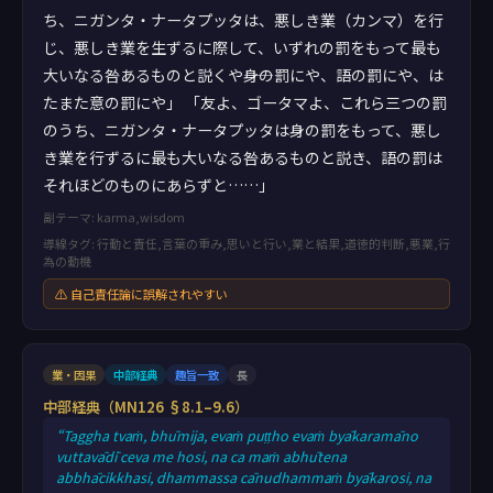
ち、ニガンタ・ナータプッタは、悪しき業（カンマ）を行
じ、悪しき業を生ずるに際して、いずれの罰をもって最も
大いなる咎あるものと説くや――身の罰にや、語の罰にや、は
たまた意の罰にや」 「友よ、ゴータマよ、これら三つの罰
のうち、ニガンタ・ナータプッタは身の罰をもって、悪し
き業を行ずるに最も大いなる咎あるものと説き、語の罰は
それほどのものにあらずと……」
副テーマ: karma,wisdom
導線タグ: 行動と責任,言葉の重み,思いと行い,業と結果,道徳的判断,悪業,行
為の動機
⚠ 自己責任論に誤解されやすい
業・因果
中部経典
趣旨一致
長
中部経典（MN126 §8.1–9.6）
“Taggha tvaṁ, bhūmija, evaṁ puṭṭho evaṁ byākaramāno
vuttavādī ceva me hosi, na ca maṁ abhūtena
abbhācikkhasi, dhammassa cānudhammaṁ byākarosi, na