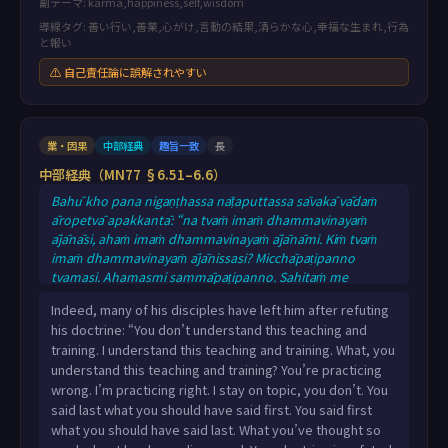
副テーマ: karma,happiness,self,wisdom
導線タグ: 善い行い,善業,心がけ,言動の結果,清らかな心,幸福な生まれ,行為
と報い
⚠ 自己責任論に誤解されやすい
業・因果
中部経典
趣旨一致
長
中部経典（MN77 §6.51–6.6）
Bahū kho pana nigaṇṭhassa nāṭaputtassa sāvakā vādaṁ
āropetvā apakkantā: “na tvaṁ imaṁ dhammavinayaṁ
ājānāsi, ahaṁ imaṁ dhammavinayaṁ ājānāmi. Kiṁ tvaṁ
imaṁ dhammavinayaṁ ājānissasi? Micchāpaṭipanno
tvamasi. Ahamasmi sammāpaṭipanno. Sahitaṁ me
asahitaṁ te, purevacanīyaṁ pacchā avaca,
Indeed, many of his disciples have left him after refuting
pacchāvacanīyaṁ pure avaca, adhiciṇṇaṁ te viparāvattaṁ,
his doctrine: “You don’t understand this teaching and
āropito te vādo, niggahitosi, cara vādappamokkhāya,
training. I understand this teaching and training. What, you
nibbeṭhehi vā sace pahosī”ti. Iti nigaṇṭho nāṭaputto
understand this teaching and training? You’re practicing
sāvakānaṁ na sakkato na garukato na mānito na pūjito, n
wrong. I’m practicing right. I stay on topic, you don’t. You
said last what you should have said first. You said first
what you should have said last. What you’ve thought so