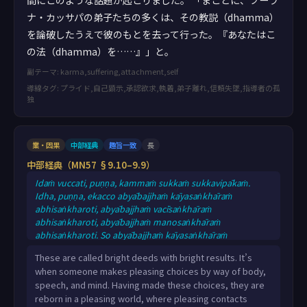
間にこのような話題が起こりました。 「まことに、プーラ
ナ・カッサパの弟子たちの多くは、その教説（dhamma）
を論破したうえで彼のもとを去って行った。『あなたはこ
の法（dhamma）を……』」と。
副テーマ: karma,suffering,attachment,self
導線タグ: プライド,自己顕示,承認欲求,執着,弟子離れ,信頼失墜,指導者の孤
独
業・因果
中部経典
趣旨一致
長
中部経典（MN57 §9.10–9.9）
Idaṁ vuccati, puṇṇa, kammaṁ sukkaṁ sukkavipākaṁ.
Idha, puṇṇa, ekacco abyābajjhaṁ kāyasaṅkhāraṁ
abhisaṅkharoti, abyābajjhaṁ vacīsaṅkhāraṁ
abhisaṅkharoti, abyābajjhaṁ manosaṅkhāraṁ
abhisaṅkharoti. So abyābajjhaṁ kāyasaṅkhāraṁ
abhisaṅkharitvā, abyābajjhaṁ vacīsaṅkhāraṁ
These are called bright deeds with bright results. It’s
abhisaṅkharitvā, abyābajjhaṁ manosaṅkhāraṁ
when someone makes pleasing choices by way of body,
abhisaṅkharitvā abyābajjhaṁ lokaṁ upapajjati. Tamenaṁ
speech, and mind. Having made these choices, they are
abyābajjhaṁ lokaṁ upapannaṁ samānaṁ abyābajjhā
reborn in a pleasing world, where pleasing contacts
phassā phusanti. So abyābajjhehi phassehi phuṭṭho