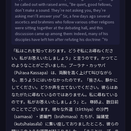
he called out with raised arms, “Be quiet, good fellows,
sannipatitānaṁ ayamantarākathā udapādi: Bahū kho
don’t make a sound. They’re not asking you, they’re
pana pūraṇassa kassapassa sāvakā vādaṁ āropetvā
asking me! I’ll answer you!” Sir, a few days ago several
apakkantā: “na tvaṁ imaṁ dh
ascetics and brahmins who follow various other religions
were sitting together at the debating hall, and this
discussion came up among them: Indeed, many of his
disciples have left him after refuting his doctrine: “Yo
「私はこれを知っております。どうぞ私にお尋ねくださ
い。私がお答えいたしましょう」と言うのです。かつてこ
のようなことがございました。プーラナ・カッサパ
（Pūraṇa Kassapa）は、両腕を高く上げて叫びながら
も、思うようにはいかなかったのです。「皆さん、静かに
してください。どうか声を立てないでください。彼らはあ
なたがたに尋ねているのではありません。私に尋ねている
のです。私がお答えいたしましょう」と。 尊師よ、数日前
のことでございます。様々な外道（tīrthiya）の沙門
（samaṇa）・婆羅門（brāhmaṇa）たちが、論議堂
（kutūhalasālā）に集い座しておりましたところ、彼らの