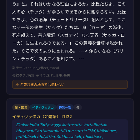
う』と。それはいかなる理由によるか。比丘たちよ、この
人の心（チッタ）が浄らかであるからに他ならない。比丘
たちよ、心の清浄（チェートパサーダ）を因として、ここ
なる一部の衆生（サッタ）たちは、身（カーヤ）の滅後、
死を超えて、善き境涯（スガティ）なる天界（サッガ・ロ
ーカ）に生まれるのである。」 この意義を世尊は説かれ
た。そこで次のように言われる。 --- > 浄らかな心（パサ
ンナチッタ）あることを知りて、 ---
副テーマ: cause_effect,moral
導線タグ: 病気,子育て,別れ,食事,喪失
⚠ 希死念慮の場面では使わない
業・因果
イティヴッタカ
趣旨一致
長
イティヴッタカ（如是語） ITI22
Ekakanipāta Tatiyavagga Mettasutta Vuttañhetaṁ
bhagavatā vuttamarahatāti me sutaṁ: “Mā, bhikkhave,
puññānaṁ bhāyittha. Sukhassetaṁ, bhikkhave,