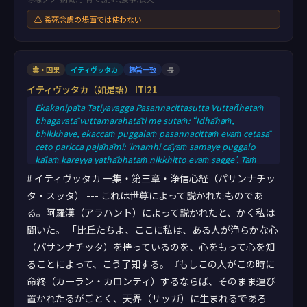
⚠ 希死念慮の場面では使わない
業・因果
イティヴッタカ
趣旨一致
長
イティヴッタカ（如是語） ITI21
Ekakanipāta Tatiyavagga Pasannacittasutta Vuttañhetaṁ
bhagavatā vuttamarahatāti me sutaṁ: “Idhāhaṁ,
bhikkhave, ekaccaṁ puggalaṁ pasannacittaṁ evaṁ cetasā
ceto paricca pajānāmi: ‘imamhi cāyaṁ samaye puggalo
kālaṁ kareyya yathābhataṁ nikkhitto evaṁ sagge’. Taṁ
kissa hetu? Cittaṁ hissa, bhikkhave, pasannaṁ.
# イティヴッタカ 一集・第三章・浄信心経（パサンナチッ
Cetopasādahetu kho pana, bhikkhave, evam’idhekacce
タ・スッタ） --- これは世尊によって説かれたものであ
sattā kāyassa bhedā paraṁ maraṇā sugatiṁ saggaṁ lokaṁ
る。阿羅漢（アラハント）によって説かれたと、かく私は
upapajjantī”ti. Etamatthaṁ bhagavā avoca. Tatthetaṁ iti
vuccati: “Pasannacittaṁ ñatvāna,
聞いた。 「比丘たちよ、ここに私は、ある人が浄らかな心
（パサンナチッタ）を持っているのを、心をもって心を知
ることによって、こう了知する。『もしこの人がこの時に
命終（カーラン・カロンティ）するならば、そのまま運び
置かれたるがごとく、天界（サッガ）に生まれるであろ