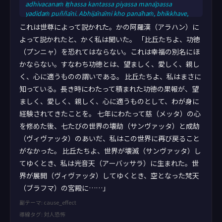
adhivacanaṁ iṭṭhassa kantassa piyassa manāpassa
yadidaṁ puññāni. Abhijānāmi kho panāhaṁ, bhikkhave,
dīgharattaṁ katānaṁ puññānaṁ iṭṭhaṁ kantaṁ piyaṁ
これは世尊によって説かれた。かの阿羅漢（アラハン）に
manāpaṁ vipākaṁ paccanubhūtaṁ. Satta vassāni
よって説かれたと、かく私は聞いた。 「比丘たちよ、功徳
mettacittaṁ bhāvetvā satta saṁvaṭṭavivaṭṭakappe nayimaṁ
（プンニャ）を恐れてはならない。これは幸福の別名にほ
lokaṁ punarāgamāsiṁ. Saṁvaṭṭamāne sudaṁ, bhikkhave,
kappe ābhassarūpago homi; vivaṭṭamāne kappe suññaṁ
かならない。すなわち功徳とは、望ましく、愛しく、親し
brah
く、心に適うものの謂いである。 比丘たちよ、私はまさに
知っている。長き時にわたって積まれた功徳の果報が、望
ましく、愛しく、親しく、心に適うものとして、わが身に
経験されてきたことを。 七年にわたって慈（メッタ）の心
を修めた後、七たびの世界の壊劫（サンヴァッタ）と成劫
（ヴィヴァッタ）のあいだ、私はこの世界に再び戻ること
がなかった。 比丘たちよ、世界が壊滅（サンヴァッタ）し
てゆくとき、私は光音天（アーバッサラ）に生まれた。世
界が展開（ヴィヴァッタ）してゆくとき、空となった梵天
（ブラフマ）の宮殿に……」
副テーマ: cause_effect
導線タグ: 対人恐怖