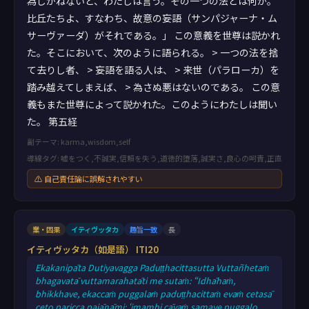
為しかねないと、わたしは言う。その一つの法とは何か。
比丘たちよ、すなわち、故意の妄語（サンパジャーナ・ム
サーヴァーダ）がそれである。」 この意義を世尊は説かれ
た。そこにおいて、次のように語られる。 > 一つの法を捨
て去りし者、 > 妄語を語る人は、 > 来世（パラローカ）を
踏み越えてしまえば、 > 為さぬ悪はないのである。 この意
義もまた世尊によって説かれた。このようにわたしは聞い
た。 第五経
副テーマ: karma,wisdom,self
導線タグ: 嘘をつく,不誠実,信頼を失う,道徳的堕落,誠実さ,良心の呵責,正直
⚠ 自己責任論に誤解されやすい
業・因果
イティヴッタカ
趣旨一致
長
イティヴッタカ（如是語） ITI20
Ekakanipāta Dutiyavagga Paduṭṭhacittasutta Vuttañhetaṁ
bhagavatā vuttamarahatāti me sutaṁ: “Idhāhaṁ,
bhikkhave, ekaccaṁ puggalaṁ paduṭṭhacittaṁ evaṁ cetasā
ceto paricca pajānāmi: ‘imamhi cāyaṁ samaye puggalo