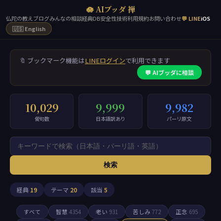
🪷 AIブッダ 禅
仏陀の教え
ブログ
みんなの相談
経典DB
安全性
技術
利用規約
お問い合わせ
💬 LINE
iOS
🇺🇸 English
🔖 ブックマーク機能は
LINEログイン
で利用できます
💬 AIブッダに相談
10,029
9,999
9,982
偈句数
日本語訳あり
パーリ原文
検索
経典
19
テーマ
20
該当
5
すべて
智慧
4354
老い
931
苦しみ
772
正念
695