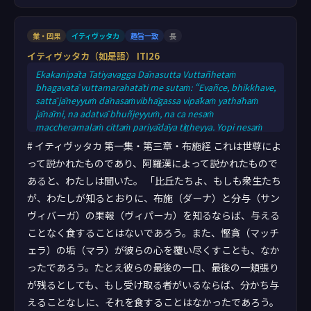
業・因果
イティヴッタカ
趣旨一致
長
イティヴッタカ（如是語） ITI26
Ekakanipāta Tatiyavagga Dānasutta Vuttañhetaṁ
bhagavatā vuttamarahatāti me sutaṁ: “Evañce, bhikkhave,
sattā jāneyyuṁ dānasaṁvibhāgassa vipākaṁ yathāhaṁ
jānāmi, na adatvā bhuñjeyyuṁ, na ca nesaṁ
maccheramalaṁ cittaṁ pariyādāya tiṭṭheyya. Yopi nesaṁ
assa carimo ālopo carimaṁ kabaḷaṁ, tatopi na
# イティヴッタカ 第一集・第三章・布施経 これは世尊によ
asaṁvibhajitvā bhuñjeyyuṁ, sace nesaṁ paṭiggāhakā assu.
って説かれたものであり、阿羅漢によって説かれたもので
Yasmā ca kho, bhikkhave, sattā na evaṁ jānanti
あると、わたしは聞いた。 「比丘たちよ、もしも衆生たち
dānasaṁvibhāgassa vipākaṁ yathāhaṁ jānāmi, tasmā
adatvā bhuñjanti, maccheramalañca nesaṁ cittaṁ
が、わたしが知るとおりに、布施（ダーナ）と分与（サン
pariyādā
ヴィバーガ）の果報（ヴィパーカ）を知るならば、与える
ことなく食することはないであろう。また、慳貪（マッチ
ェラ）の垢（マラ）が彼らの心を覆い尽くすことも、なか
ったであろう。たとえ彼らの最後の一口、最後の一頬張り
が残るとしても、もし受け取る者がいるならば、分かち与
えることなしに、それを食することはなかったであろう。