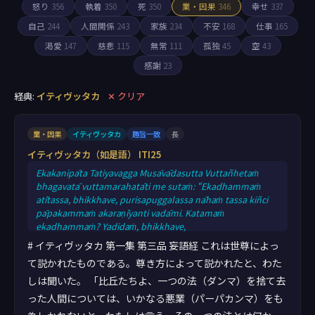
怒り
356
執着
350
死
350
業・因果
346
幸せ
337
自己
244
人間関係
243
家族
234
不安
168
仕事
165
渇愛
147
慈悲
115
無常
111
孤独
45
空
43
感謝
23
経典:
イティヴッタカ
✕ クリア
業・因果
イティヴッタカ
趣旨一致
長
イティヴッタカ（如是語） ITI25
Ekakanipāta Tatiyavagga Musāvādasutta Vuttañhetaṁ
bhagavatā vuttamarahatāti me sutaṁ: “Ekadhammaṁ
atītassa, bhikkhave, purisapuggalassa nāhaṁ tassa kiñci
pāpakammaṁ akaraṇīyanti vadāmi. Katamaṁ
ekadhammaṁ? Yadidaṁ, bhikkhave,
sampajānamusāvādo”ti. Etamatthaṁ bhagavā avoca.
# イティヴッタカ 第一集 第三品 妄語経 これは世尊によっ
Tatthetaṁ iti vuccati: “Ekadhammaṁ atītassa, musāvādissa
て説かれたものである。尊き方によって説かれたと、わた
jantuno; Vitiṇṇaparalokassa, natthi pāpaṁ akāriyan”ti.
しは聞いた。 「比丘たちよ、一つの法（ダンマ）を捨て去
Ayampi attho vutto bhagavatā, iti me sutanti. Pañcamaṁ.
った人間については、いかなる悪業（パーパカンマ）をも