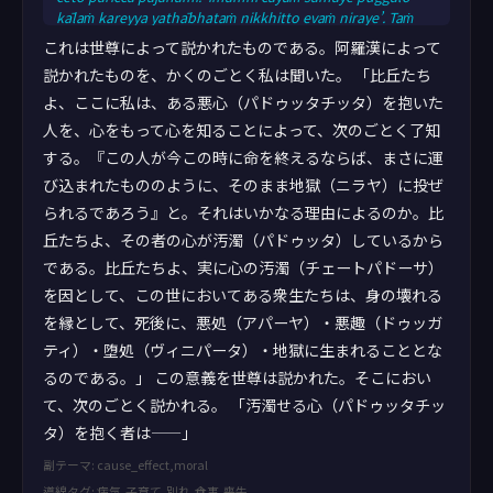
kālaṁ kareyya yathābhataṁ nikkhitto evaṁ niraye’. Taṁ
kissa hetu? Cittaṁ hissa, bhikkhave, paduṭṭhaṁ.
これは世尊によって説かれたものである。阿羅漢によって
Cetopadosahetu kho pana, bhikkhave, evam’idhekacce
説かれたものを、かくのごとく私は聞いた。 「比丘たち
sattā kāyassa bhedā paraṁ maraṇā apāyaṁ duggatiṁ
よ、ここに私は、ある悪心（パドゥッタチッタ）を抱いた
vinipātaṁ nirayaṁ upapajjantī”ti. Etamatthaṁ bhagavā
avoca. Tatthetaṁ iti vuccati: “Paduṭṭ
人を、心をもって心を知ることによって、次のごとく了知
する。『この人が今この時に命を終えるならば、まさに運
び込まれたもののように、そのまま地獄（ニラヤ）に投ぜ
られるであろう』と。それはいかなる理由によるのか。比
丘たちよ、その者の心が汚濁（パドゥッタ）しているから
である。比丘たちよ、実に心の汚濁（チェートパドーサ）
を因として、この世においてある衆生たちは、身の壊れる
を縁として、死後に、悪処（アパーヤ）・悪趣（ドゥッガ
ティ）・堕処（ヴィニパータ）・地獄に生まれることとな
るのである。」 この意義を世尊は説かれた。そこにおい
て、次のごとく説かれる。 「汚濁せる心（パドゥッタチッ
タ）を抱く者は——」
副テーマ: cause_effect,moral
導線タグ: 病気,子育て,別れ,食事,喪失