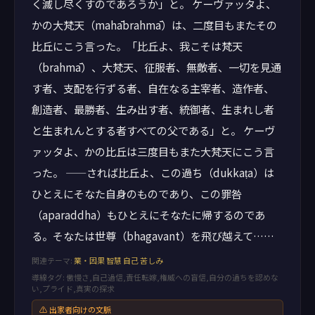
く滅し尽くすのであろうか」と。 ケーヴァッタよ、
かの大梵天（mahābrahmā）は、二度目もまたその
比丘にこう言った。「比丘よ、我こそは梵天
（brahmā）、大梵天、征服者、無敵者、一切を見通
す者、支配を行ずる者、自在なる主宰者、造作者、
創造者、最勝者、生み出す者、統御者、生まれし者
と生まれんとする者すべての父である」と。 ケーヴ
ァッタよ、かの比丘は三度目もまた大梵天にこう言
った。 ——されば比丘よ、この過ち（dukkaṭa）は
ひとえにそなた自身のものであり、この罪咎
（aparaddha）もひとえにそなたに帰するのであ
る。そなたは世尊（bhagavant）を飛び越えて……
関連テーマ:
業・因果
智慧
自己
苦しみ
導線タグ: 傲慢さ,自己過信,責任転嫁,権威への盲信,自分の過ちを認めな
い,プライド,真実の探求
⚠ 出家者向けの文脈