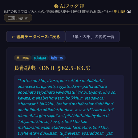
🪷 AIブッダ 禅
仏陀の教え
ブログ
みんなの相談
経典DB
安全性
技術
利用規約
お問い合わせ
💬 LINE
iOS
🇺🇸 English
← 経典データベースに戻る
「業・因果」の偈句一覧
業・因果
長部経典
趣旨一致
長部経典（DN11 §82.5–83.5）
“kattha nu kho, āvuso, ime cattāro mahābhūtā
aparisesā nirujjhanti, seyyathidaṁ—pathavīdhātu
āpodhātu tejodhātu vāyodhātū”’ti? Dutiyampi kho so,
kevaṭṭa, mahābrahmā taṁ bhikkhuṁ etadavoca:
‘ahamasmi, bhikkhu, brahmā mahābrahmā abhibhū
anabhibhūto aññadatthudaso vasavattī issaro kattā
nimmātā seṭṭho sajitā vasī pitā bhūtabhabyānan’ti.
Tatiyampi kho so, kevaṭṭa, bhikkhu taṁ
mahābrahmānaṁ etadavoca: Tasmātiha, bhikkhu,
tuyhevetaṁ dukkaṭaṁ, tuyhevetaṁ aparaddhaṁ, yaṁ