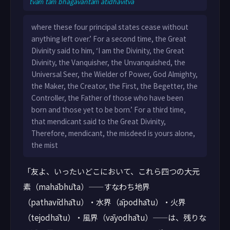
tvaṁ taṁ bhagavantaṁ atidhāvitvā
where these four principal states cease without
anything left over.’ For a second time, the Great
Divinity said to him, ‘I am the Divinity, the Great
Divinity, the Vanquisher, the Unvanquished, the
Universal Seer, the Wielder of Power, God Almighty,
the Maker, the Creator, the First, the Begetter, the
Controller, the Father of those who have been
born and those yet to be born.’ For a third time,
that mendicant said to the Great Divinity,
Therefore, mendicant, the misdeed is yours alone,
the mist
「友よ、いったいどこにおいて、これら四つの大元
素（mahābhūta）——すなわち地界
（pathavīdhātu）・水界（āpodhātu）・火界
（tejodhātu）・風界（vāyodhātu）——は、残りな