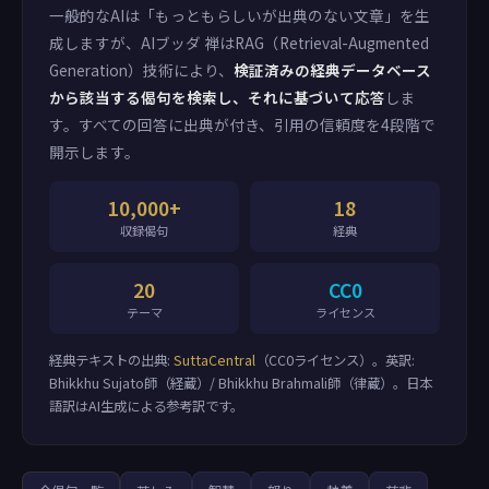
一般的なAIは「もっともらしいが出典のない文章」を生
成しますが、AIブッダ 禅はRAG（Retrieval-Augmented
Generation）技術により、
検証済みの経典データベース
から該当する偈句を検索し、それに基づいて応答
しま
す。すべての回答に出典が付き、引用の信頼度を4段階で
開示します。
10,000+
18
収録偈句
経典
20
CC0
テーマ
ライセンス
経典テキストの出典:
SuttaCentral
（CC0ライセンス）。英訳:
Bhikkhu Sujato師（経蔵）/ Bhikkhu Brahmali師（律蔵）。日本
語訳はAI生成による参考訳です。