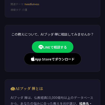
関連テーマ:
heedfulness
導線タグ: 介護
この教えについて、AIブッダ 禅に相談してみませんか？
LINEで相談する
App Storeでダウンロード
🪷
AIブッダ 禅とは
AIブッダ 禅は、仏教経典10,000偈句以上のデータベース
から、あなたの悩みに合った教えをAIが選び、
経典名・