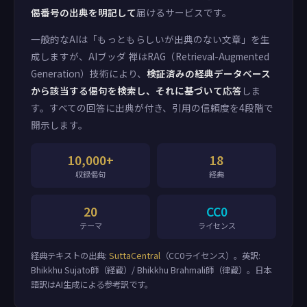
偈番号の出典を明記して
届けるサービスです。
一般的なAIは「もっともらしいが出典のない文章」を生
成しますが、AIブッダ 禅はRAG（Retrieval-Augmented
Generation）技術により、
検証済みの経典データベース
から該当する偈句を検索し、それに基づいて応答
しま
す。すべての回答に出典が付き、引用の信頼度を4段階で
開示します。
10,000+
18
収録偈句
経典
20
CC0
テーマ
ライセンス
経典テキストの出典:
SuttaCentral
（CC0ライセンス）。英訳:
Bhikkhu Sujato師（経蔵）/ Bhikkhu Brahmali師（律蔵）。日本
語訳はAI生成による参考訳です。