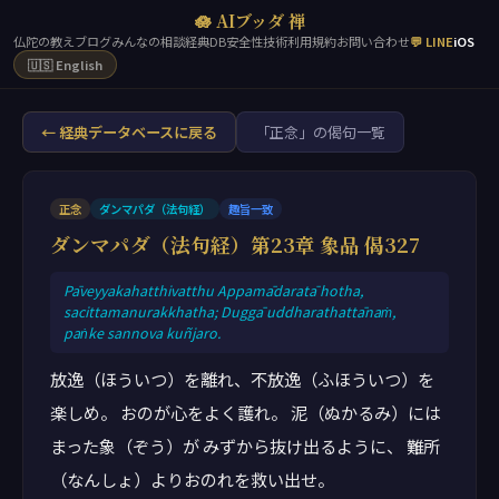
🪷 AIブッダ 禅
仏陀の教え
ブログ
みんなの相談
経典DB
安全性
技術
利用規約
お問い合わせ
💬 LINE
iOS
🇺🇸 English
← 経典データベースに戻る
「正念」の偈句一覧
正念
ダンマパダ（法句経）
趣旨一致
ダンマパダ（法句経）第23章 象品 偈327
Pāveyyakahatthivatthu Appamādaratā hotha,
sacittamanurakkhatha; Duggā uddharathattānaṁ,
paṅke sannova kuñjaro.
放逸（ほういつ）を離れ、不放逸（ふほういつ）を
楽しめ。 おのが心をよく護れ。 泥（ぬかるみ）には
まった象（ぞう）が みずから抜け出るように、 難所
（なんしょ）よりおのれを救い出せ。