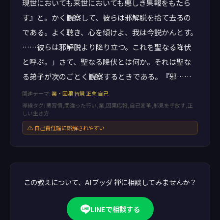
現世においても来世においても悪しき果報をもたら
す』と。かく観察して、彼らは邪解脱を捨て去るの
である。よく聴き、心を傾けよ、我は今説かんとす。
……彼らは邪解脱より降り立つ。これを聖なる降伏
と呼ぶ。」さて、聖なる降伏とは何か。それは聖な
る弟子が次のごとく観察するときである。『邪……
関連テーマ:
業・因果
智慧
正念
自己
導線タグ: 悪習慣,間違った行い,業,因果応報,自己変革,邪見を手放す,正
しい生き方
⚠ 自己責任論に誤解されやすい
この教えについて、AIブッダ 禅に相談してみませんか？
LINEで相談する