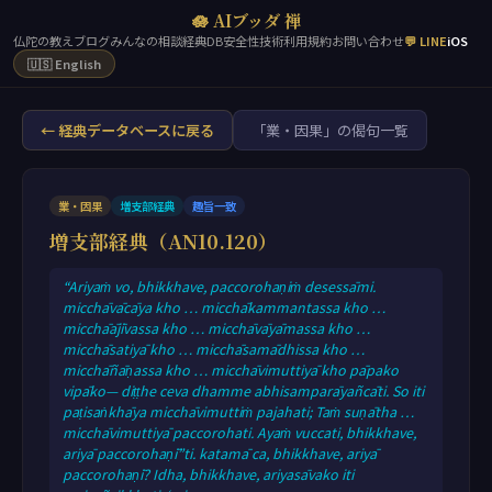
🪷 AIブッダ 禅
仏陀の教え
ブログ
みんなの相談
経典DB
安全性
技術
利用規約
お問い合わせ
💬 LINE
iOS
🇺🇸 English
← 経典データベースに戻る
「業・因果」の偈句一覧
業・因果
増支部経典
趣旨一致
増支部経典（AN10.120）
“Ariyaṁ vo, bhikkhave, paccorohaṇiṁ desessāmi.
micchāvācāya kho … micchākammantassa kho …
micchāājīvassa kho … micchāvāyāmassa kho …
micchāsatiyā kho … micchāsamādhissa kho …
micchāñāṇassa kho … micchāvimuttiyā kho pāpako
vipāko— diṭṭhe ceva dhamme abhisamparāyañcāti. So iti
paṭisaṅkhāya micchāvimuttiṁ pajahati; Taṁ suṇātha …
micchāvimuttiyā paccorohati. Ayaṁ vuccati, bhikkhave,
ariyā paccorohaṇī”ti. katamā ca, bhikkhave, ariyā
paccorohaṇī? Idha, bhikkhave, ariyasāvako iti