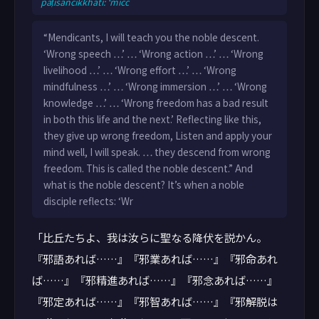
paṭisañcikkhati: ‘micc
“Mendicants, I will teach you the noble descent.
‘Wrong speech …’ … ‘Wrong action …’ … ‘Wrong
livelihood …’ … ‘Wrong effort …’ … ‘Wrong
mindfulness …’ … ‘Wrong immersion …’ … ‘Wrong
knowledge …’ … ‘Wrong freedom has a bad result
in both this life and the next.’ Reflecting like this,
they give up wrong freedom, Listen and apply your
mind well, I will speak. … they descend from wrong
freedom. This is called the noble descent.” And
what is the noble descent? It’s when a noble
disciple reflects: ‘Wr
「比丘たちよ、我は汝らに聖なる降伏を説かん。
『邪語あれば……』『邪業あれば……』『邪命あれ
ば……』『邪精進あれば……』『邪念あれば……』
『邪定あれば……』『邪智あれば……』『邪解脱は