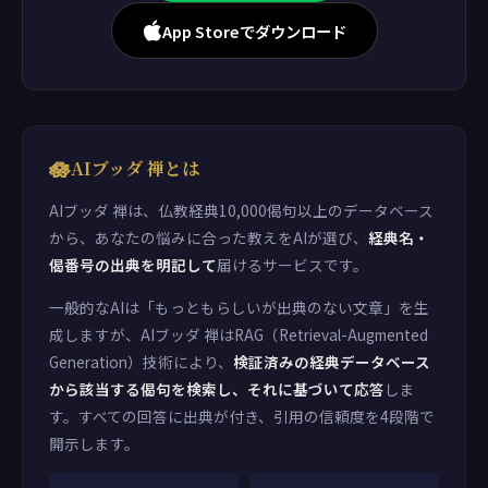
App Storeでダウンロード
🪷
AIブッダ 禅とは
AIブッダ 禅は、仏教経典10,000偈句以上のデータベース
から、あなたの悩みに合った教えをAIが選び、
経典名・
偈番号の出典を明記して
届けるサービスです。
一般的なAIは「もっともらしいが出典のない文章」を生
成しますが、AIブッダ 禅はRAG（Retrieval-Augmented
Generation）技術により、
検証済みの経典データベース
から該当する偈句を検索し、それに基づいて応答
しま
す。すべての回答に出典が付き、引用の信頼度を4段階で
開示します。