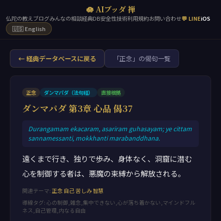
🪷 AIブッダ 禅
仏陀の教え
ブログ
みんなの相談
経典DB
安全性
技術
利用規約
お問い合わせ
💬 LINE
iOS
🇺🇸 English
← 経典データベースに戻る
「正念」の偈句一覧
正念
ダンマパダ（法句経）
直接根拠
ダンマパダ 第3章 心品 偈37
Durangamam ekacaram, asariram guhasayam; ye cittam
sannamessanti, mokkhanti marabanddhana.
遠くまで行き、独りで歩み、身体なく、洞窟に潜む
心を制御する者は、悪魔の束縛から解放される。
関連テーマ:
正念
自己
苦しみ
智慧
導線タグ: 心の制御,雑念,集中できない,心が落ち着かない,マインドフル
ネス,自己管理,内なる自由