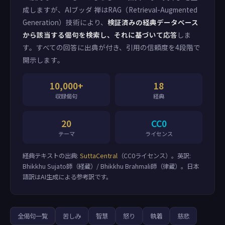
成しますが、AIブッダ 禅はRAG（Retrieval-Augmented
Generation）技術により、
検証済みの経典データベース
から該当する偈句を検索し、それに基づいて応答
しま
す。すべての回答に出典が付き、引用の信頼度を4段階で
開示します。
10,000+
18
収録偈句
経典
20
CC0
テーマ
ライセンス
経典テキストの出典:
SuttaCentral
（CC0ライセンス）。英訳:
Bhikkhu Sujato師（経蔵）/ Bhikkhu Brahmali師（律蔵）。日本
語訳はAI生成による参考訳です。
全偈句一覧
苦しみ
智慧
怒り
執着
慈悲