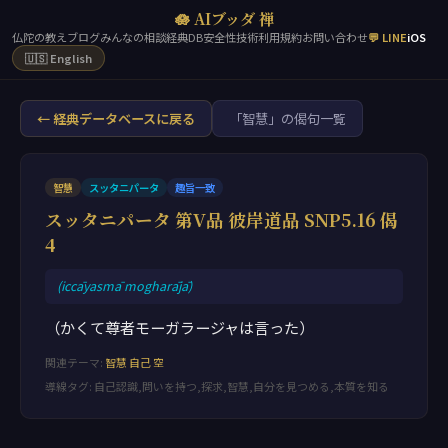
🪷 AIブッダ 禅
仏陀の教え
ブログ
みんなの相談
経典DB
安全性
技術
利用規約
お問い合わせ
💬 LINE
iOS
🇺🇸 English
← 経典データベースに戻る
「智慧」の偈句一覧
智慧
スッタニパータ
趣旨一致
スッタニパータ 第V品 彼岸道品 SNP5.16 偈
4
(iccāyasmā mogharājā)
（かくて尊者モーガラージャは言った）
関連テーマ:
智慧
自己
空
導線タグ: 自己認識,問いを持つ,探求,智慧,自分を見つめる,本質を知る