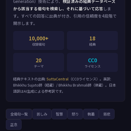
Generation）技術により、
検証済みの経典データベース
から該当する偈句を検索し、それに基づいて応答
しま
す。すべての回答に出典が付き、引用の信頼度を4段階で
開示します。
10,000+
18
収録偈句
経典
20
CC0
テーマ
ライセンス
経典テキストの出典:
SuttaCentral
（CC0ライセンス）。英訳:
Bhikkhu Sujato師（経蔵）/ Bhikkhu Brahmali師（律蔵）。日本
語訳はAI生成による参考訳です。
全偈句一覧
苦しみ
智慧
怒り
執着
慈悲
正念