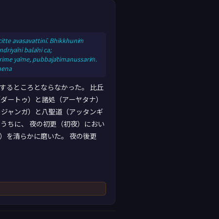
tte avasavattinī. Bhikkhuniṁ
riyāni balāni ca;
urime yāme, pubbajātimanussariṁ.
hena
するところとならなかった。 比丘
（ダートゥ）と諸処（アーヤタナ）
ッジャンガ）と八聖道（アッタンギ
るうちに、 夜の初更（初夜）におい
）を清らかに磨いた。 夜の後更