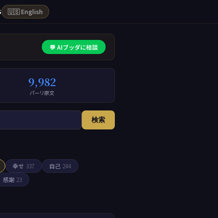
S
🇺🇸 English
💬 AIブッダに相談
9,982
パーリ原文
検索
幸せ
337
自己
244
感謝
23