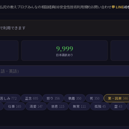
仏陀の教え
ブログ
みんなの相談
経典DB
安全性
技術
利用規約
お問い合わせ
💬 LINE
iO
で利用できます
9,999
日本語訳あり
苦しみ
772
正念
695
怒り
356
執着
350
死
350
業・因果
346
仕事
165
渇愛
147
慈悲
115
無常
111
孤独
45
空
43