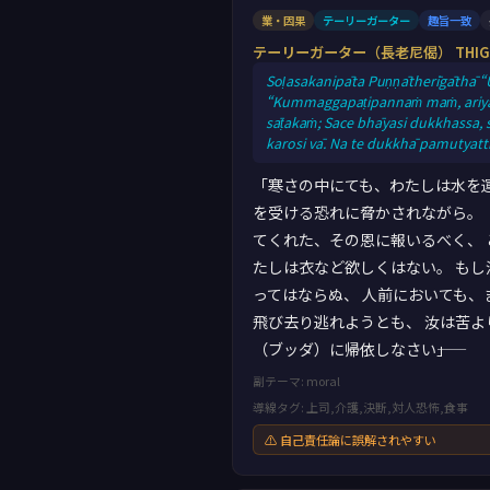
業・因果
テーリーガーター
趣旨一致
テーリーガーター（長老尼偈） THIG1
Soḷasakanipāta Puṇṇātherīgāthā “
“Kummaggapaṭipannaṁ maṁ, ariyam
sāṭakaṁ; Sace bhāyasi dukkhassa,
karosi vā. Na te dukkhā pamutyat
「寒さの中にても、わたしは水を運
を受ける恐れに脅かされながら。 
てくれた、その恩に報いるべく、 
たしは衣など欲しくはない。 もし
ってはならぬ、 人前においても、
飛び去り逃れようとも、 汝は苦よ
（ブッダ）に帰依しなさい――」
副テーマ: moral
導線タグ: 上司,介護,決断,対人恐怖,食事
⚠ 自己責任論に誤解されやすい