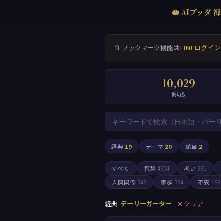
🪷 AIブッダ 禅
🔖 ブックマーク機能は
LINEログイン
10,029
偈句数
経典
19
テーマ
20
該当
2
すべて
智慧
4354
老い
931
人間関係
243
家族
234
不安
168
経典:
テーリーガーター
✕ クリア