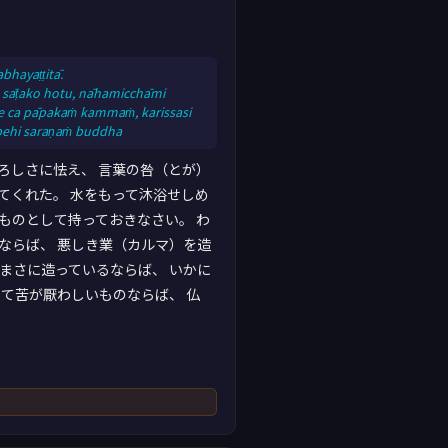
bhayaṭṭitā.
 sāṭako hotu, nāhamicchāmi
ce ca pāpakaṁ kammaṁ, karissasi
Upehi saraṇaṁ buddha
ろしさに怯え、 言葉の咎（とが）
てくれた。 水をもって沐浴せしめ
ものとして持っておきなさい。 わ
ならば、 悪しき業（カルマ）を造
まさに造っているならば、 いかに
って苦が厭わしいものならば、 仏