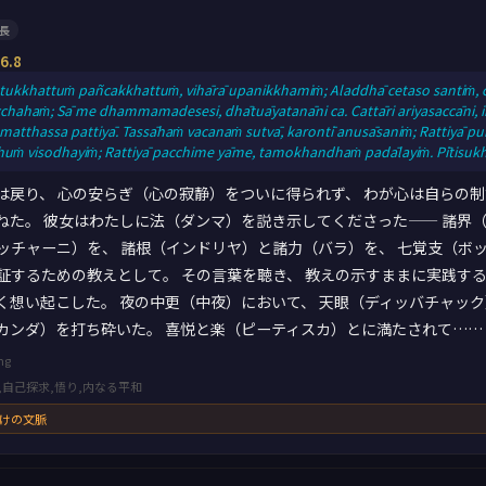
長
.8
tukkhattuṁ pañcakkhattuṁ, vihārā upanikkhamiṁ; Aladdhā cetaso santiṁ, ci
ahaṁ; Sā me dhammamadesesi, dhātuāyatanāni ca. Cattāri ariyasaccāni, ind
matthassa pattiyā. Tassāhaṁ vacanaṁ sutvā, karontī anusāsaniṁ; Rattiyā p
huṁ visodhayiṁ; Rattiyā pacchime yāme, tamokhandhaṁ padālayiṁ. Pītisuk
は戻り、 心の安らぎ（心の寂静）をついに得られず、 わが心は自らの制
ねた。 彼女はわたしに法（ダンマ）を説き示してくださった—— 諸界
ッチャーニ）を、 諸根（インドリヤ）と諸力（バラ）を、 七覚支（ボ
証するための教えとして。 その言葉を聴き、 教えの示すままに実践す
く想い起こした。 夜の中更（中夜）において、 天眼（ディッバチャック
カンダ）を打ち砕いた。 喜悦と楽（ピーティスカ）とに満たされて……
ng
,自己探求,悟り,内なる平和
向けの文脈