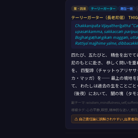
業・因果
テーリーガーター
趣旨一致
テーリーガーター（長老尼偈） THIG6
Chakkanipāta Vijayātherīgāthā “Ca
upasaṅkamma, sakkaccaṁ paripucch
Bojjhaṅgaṭṭhaṅgikaṁ maggaṁ, utta
Rattiyā majjhime yāme, dibbacakk
四たび、五たびと、 精舎を出でて
尼のもとに赴き、 恭しく問いを重
を、 四聖諦（チャットゥアリヤサ
カ・マッガ）を—— 最上の境地を
て、 わたしは過去の生をことごと
（後夜）において、 闇の塊（タモ
副テーマ: wisdom,mindfulness,self,sufferi
導線タグ: 心の平静,瞑想,精神的な迷い,修行
⚠ 自己責任論に誤解されやすい,出家者