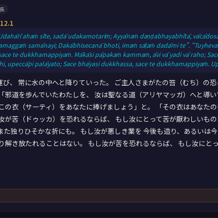
長
2.1
Udahārī ahaṁ sīte, sadā udakamotariṁ; Ayyānaṁ daṇḍabhayabhītā, vācādosa
aggaṁ samānayi; Dakābhisecanā bhoti, imaṁ sāṭaṁ dadāmi te”. “Tuyheva
 sace te dukkhamappiyaṁ. Mākāsi pāpakaṁ kammaṁ, āvi vā yadi vā raho; Sa
thi, upeccāpi palāyato; Sace bhāyasi dukkhassa, sace te dukkhamappiyaṁ. 
び、 常に水の中へと降りていった。 ご主人さまがたの笞（むち）の恐
「邪道を歩んでいたわたしを、 汝は聖なる道（アリヤマッガ）へと導い
この衣（サーティ）をあなたに捧げましょう」と。 「その衣はあなたの
汝が苦（ドゥッカ）を恐れるならば、 もし汝にとって苦が厭わしいもの
また独りひそかな折にも。 もし汝が悪しき業を 今後も造り、あるいは今
り解き放たれることはない。 もし汝が苦を恐れるならば、 もし汝にと