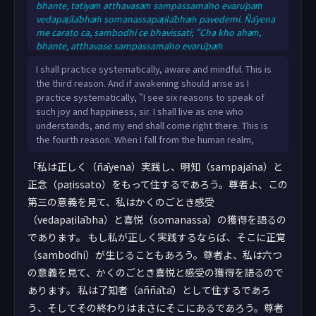
bhante, tatiyaṁ atthavasaṁ sampassamāno evarūpaṁ
vedapaṭilābhaṁ somanassapaṭilābhaṁ pavedemi. Ñāyena
me carato ca, sambodhi ce bhavissati; “Cha kho ahaṁ,
bhante, atthavase sampassamāno evarūpaṁ
vedapaṭilābhaṁ somanassapaṭilābhaṁ pavedemi. Aññātā
I shall practice systematically, aware and mindful. This is
viharissāmi, sveva anto bhavissati. Imaṁ kho ahaṁ,
the third reason. And if awakening should arise as I
bhante, catutthaṁ atthavasaṁ sampassamāno evarūpaṁ
practice systematically, “I see six reasons to speak of
vedapaṭilābhaṁ somanassapaṭilābhaṁ pavedemi.
such joy and happiness, sir. I shall live as one who
Cutāhaṁ mānusā kāyā,
understands, and my end shall come right there. This is
the fourth reason. When I fall from the human realm,
「私は正しく（ñāyena）実践し、明知（sampajāna）と
正念（paṭissato）をもって住するであろう。尊者よ、この
第三の意義を見て、私はかくのごとき感受
（vedapaṭilābha）と喜悦（somanassa）の獲得を語るの
であります。 もし私が正しく実践するならば、そこに正覚
（sambodhi）が生じることもあろう。尊者よ、私は六つ
の意義を見て、かくのごとき喜悦と感受の獲得を語るので
あります。 私は了知者（aññātā）として住するであろ
う、そしてその終わりはまさにそこにあるであろう。尊者