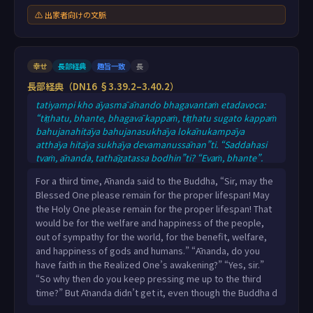
⚠ 出家者向けの文脈
幸せ
長部経典
趣旨一致
長
長部経典（DN16 §3.39.2–3.40.2）
tatiyampi kho āyasmā ānando bhagavantaṁ etadavoca:
“tiṭṭhatu, bhante, bhagavā kappaṁ, tiṭṭhatu sugato kappaṁ
bahujanahitāya bahujanasukhāya lokānukampāya
atthāya hitāya sukhāya devamanussānan”ti. “Saddahasi
tvaṁ, ānanda, tathāgatassa bodhin”ti? “Evaṁ, bhante”.
“Atha kiñcarahi tvaṁ, ānanda, tathāgataṁ yāvatatiyakaṁ
For a third time, Ānanda said to the Buddha, “Sir, may the
abhinippīḷesī”ti? Evampi kho āyasmā ānando bhagavatā
Blessed One please remain for the proper lifespan! May
oḷārike nimitte kayiramāne oḷārike obhāse kayiramāne
the Holy One please remain for the proper lifespan! That
nāsakkhi paṭivijjhituṁ; na bhagavantaṁ yāci: “tiṭṭhatu,
would be for the welfare and happiness of the people,
bhante, bhagavā kappaṁ
out of sympathy for the world, for the benefit, welfare,
and happiness of gods and humans.” “Ānanda, do you
have faith in the Realized One’s awakening?” “Yes, sir.”
“So why then do you keep pressing me up to the third
time?” But Ānanda didn’t get it, even though the Buddha d