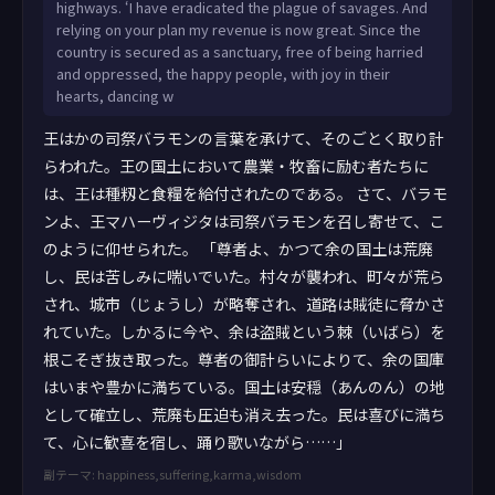
highways. ‘I have eradicated the plague of savages. And
relying on your plan my revenue is now great. Since the
country is secured as a sanctuary, free of being harried
and oppressed, the happy people, with joy in their
hearts, dancing w
王はかの司祭バラモンの言葉を承けて、そのごとく取り計
らわれた。王の国土において農業・牧畜に励む者たちに
は、王は種籾と食糧を給付されたのである。 さて、バラモ
ンよ、王マハーヴィジタは司祭バラモンを召し寄せて、こ
のように仰せられた。 「尊者よ、かつて余の国土は荒廃
し、民は苦しみに喘いでいた。村々が襲われ、町々が荒ら
され、城市（じょうし）が略奪され、道路は賊徒に脅かさ
れていた。しかるに今や、余は盗賊という棘（いばら）を
根こそぎ抜き取った。尊者の御計らいによりて、余の国庫
はいまや豊かに満ちている。国土は安穏（あんのん）の地
として確立し、荒廃も圧迫も消え去った。民は喜びに満ち
て、心に歓喜を宿し、踊り歌いながら……」
副テーマ: happiness,suffering,karma,wisdom