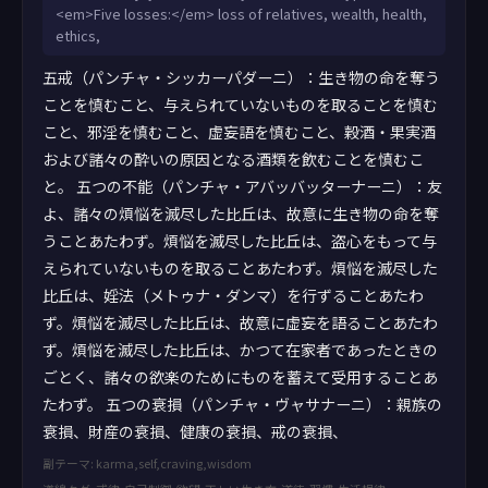
<em>Five losses:</em> loss of relatives, wealth, health,
ethics,
五戒（パンチャ・シッカーパダーニ）：生き物の命を奪う
ことを慎むこと、与えられていないものを取ることを慎む
こと、邪淫を慎むこと、虚妄語を慎むこと、穀酒・果実酒
および諸々の酔いの原因となる酒類を飲むことを慎むこ
と。 五つの不能（パンチャ・アバッバッターナーニ）：友
よ、諸々の煩悩を滅尽した比丘は、故意に生き物の命を奪
うことあたわず。煩悩を滅尽した比丘は、盗心をもって与
えられていないものを取ることあたわず。煩悩を滅尽した
比丘は、婬法（メトゥナ・ダンマ）を行ずることあたわ
ず。煩悩を滅尽した比丘は、故意に虚妄を語ることあたわ
ず。煩悩を滅尽した比丘は、かつて在家者であったときの
ごとく、諸々の欲楽のためにものを蓄えて受用することあ
たわず。 五つの衰損（パンチャ・ヴャサナーニ）：親族の
衰損、財産の衰損、健康の衰損、戒の衰損、
副テーマ: karma,self,craving,wisdom