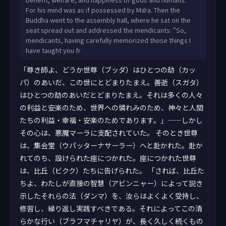
For his mind was as if possessed by Māra. Then the
Buddha went to the assembly hall, where he sat on the
seat spread out and addressed the mendicants: “So,
mendicants, having carefully memorized those things I
have taught you fr
「尊き師よ、どうか世尊（ブッダ）はひとつの劫（カッ
パ）のあいだ、この世にとどまりたまえ。善逝（スガタ）
はひとつの劫のあいだとどまりたまえ。それは多くの人々
の利益と安楽のため、世界への憐れみのため、神々と人間
たちの利益・幸福・安楽のためであります。」——しかし
その心は、悪魔マーラに支配されていた。 そのとき世尊
は、集会堂（ウパッターナサーラー）へと赴かれた。赴か
れてのち、設けられた座につかれた。座につかれた世尊
は、比丘（ビクク）たちに告げられた。 「されば、比丘た
ちよ、わたしが直接の智慧（アビンニャー）によって説き
示したそれらの法（ダンマ）を、汝らはよくよく受持し、
修習し、繰り返し実践すべきである。それによってこの清
らかな行い（ブラフマチャリヤ）が、長く久しく続くもの