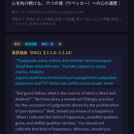
心を向け続ける。 六つの捨（ウペッカー）への心の遍歴：
副テーマ: mindfulness,suffering,happiness,self
導線タグ: 感情の波,心の動揺,感覚への執着,喜びと悲しみ,心の平静,感情コ
ントロール,気持ちの浮き沈み
幸せ
長部経典
趣旨一致
長
長部経典（DN21 §2.2.8–2.3.18）
“Piyāppiyaṁ pana, mārisa, kiṁnidānaṁ kiṁsamudayaṁ
kiṁjātikaṁ kiṁpabhavaṁ; “Kathaṁ paṭipanno pana,
mārisa, bhikkhu
papañcasaññāsaṅkhānirodhasāruppagāminiṁ paṭipadaṁ
paṭipanno hotī”ti? Tattha yaṁ jaññā somanassaṁ ‘imaṁ
kho me somanassaṁ sevato akusalā dhammā
“But good fellow, what is the source of what is liked and
abhivaḍḍhanti, kusalā dhammā parihāyantī’ti, evarūpaṁ
disliked?” “But how does a mendicant fittingly practice
somanassaṁ na sevitabbaṁ. Tattha yaṁ jaññā
for the cessation of judgments driven by the proliferation
somanassaṁ ‘imaṁ kho me somanassaṁ sevato akusalā
of perceptions?” Well, should you know of a happiness:
dhammā parihāyanti, kusalā dhammā abhivaḍḍhantī’ti,
‘When I cultivate this kind of happiness, unskillful qualities
evarūpaṁ somanassaṁ sevitabbaṁ. Tattha yañce
grow, and skillful qualities decline.’ You should not
cultivate that kind of happiness. Whereas, should you