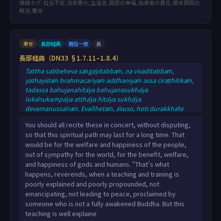
導線タグ: 社会不安,治安悪化,生活苦,国民の幸福,指導者の責任,根本原因の
解決,繁栄
幸せ
長部経典
趣旨一致
長
長部経典（DN33 §1.7.11–1.8.4）
Tattha sabbeheva saṅgāyitabbaṁ, na vivaditabbaṁ,
yathayidaṁ brahmacariyaṁ addhaniyaṁ assa ciraṭṭhitikaṁ,
tadassa bahujanahitāya bahujanasukhāya
lokānukampāya atthāya hitāya sukhāya
devamanussānaṁ. Evañhetaṁ, āvuso, hoti durakkhāte
dhammavinaye duppavedite aniyyānike
You should all recite these in concert, without disputing,
anupasamasaṁvattanike asammāsambuddhappavedite.
so that this spiritual path may last for a long time. That
Ayaṁ kho panāvuso, amhākaṁ bhagavatā dhammo
would be for the welfare and happiness of the people,
svākkhāto suppavedito niyyāniko upasamasaṁvattaniko
out of sympathy for the world, for the benefit, welfare,
sammāsambuddhappavedito. Tattha sabbeheva
and happiness of gods and humans. “That’s what
saṅgāyitabbaṁ, na vivaditabbaṁ, yathayidaṁ brah
happens, reverends, when a teaching and training is
poorly explained and poorly propounded, not
emancipating, not leading to peace, proclaimed by
someone who is not a fully awakened Buddha. But this
teaching is well explaine