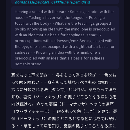
domanassūpavicārā. Cakkhunā rūpaṁ disvā
domanassaṭṭhāniyaṁ rūpaṁ upavicarati …pe… manasā
Hearing a sound with the ear … Smelling an odor with the
dhammaṁ viññāya domanassaṭṭhāniyaṁ dhammaṁ
nose … Tasting a flavor with the tongue … Feeling a
upavicarati. Cha upekkhūpavicārā.
touch with the body … What are the teachings grouped
by six? Knowing an idea with the mind, one is preoccupied
with an idea that’s a basis for happiness. <em>Six
preoccupations with sadness:</em> Seeing a sight with
the eye, one is preoccupied with a sight that’s a basis for
sadness. … Knowing an idea with the mind, one is
preoccupied with an idea that’s a basis for sadness.
<em>Six preoc
耳をもって声を聞き……鼻をもって香りを嗅ぎ……舌をも
って味を味わい……身をもって触れるべきものに触れ……
六つに分類される法（ダンマ）とは何か。意をもって法を
知り、喜悦（ソーマナッサ）の拠りどころとなる法に心を
向け続ける。 六つの憂悩（ドーマナッサ）への心の遍歴
（ウパヴィチャーラ）： 眼をもって色（しき）を見て、憂
悩（ドーマナッサ）の拠りどころとなる色に心を向け続け
る……意をもって法を知り、憂悩の拠りどころとなる法に