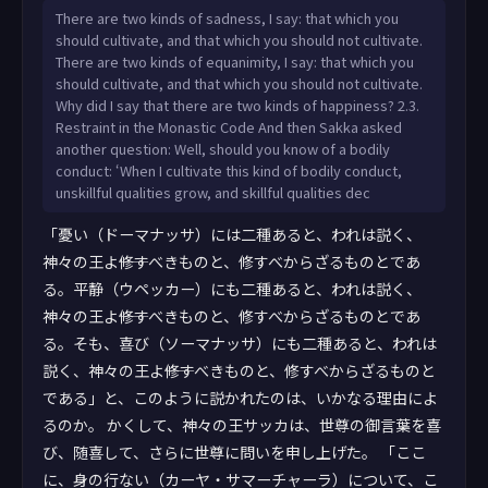
panetaṁ vuttaṁ, kiñcetaṁ paṭicca vuttaṁ? 2.3.
There are two kinds of sadness, I say: that which you
Pātimokkhasaṁvara Itiha sakko devānamindo bhagavato
should cultivate, and that which you should not cultivate.
bhāsitaṁ abhinanditvā anumoditvā bhagavantaṁ uttari
There are two kinds of equanimity, I say: that which you
pañhaṁ apucchi: Tattha yaṁ jaññā kāyasamācāraṁ ‘imaṁ
should cultivate, and that which you should not cultivate.
kho me kāyasamācāraṁ sevato akusalā dhammā
Why did I say that there are two kinds of happiness? 2.3.
abhivaḍḍhanti, ku
Restraint in the Monastic Code And then Sakka asked
another question: Well, should you know of a bodily
conduct: ‘When I cultivate this kind of bodily conduct,
unskillful qualities grow, and skillful qualities dec
「憂い（ドーマナッサ）には二種あると、われは説く、
神々の王よ――修すべきものと、修すべからざるものとであ
る。平静（ウペッカー）にも二種あると、われは説く、
神々の王よ――修すべきものと、修すべからざるものとであ
る。そも、喜び（ソーマナッサ）にも二種あると、われは
説く、神々の王よ――修すべきものと、修すべからざるものと
である」と、このように説かれたのは、いかなる理由によ
るのか。 かくして、神々の王サッカは、世尊の御言葉を喜
び、随喜して、さらに世尊に問いを申し上げた。 「ここ
に、身の行ない（カーヤ・サマーチャーラ）について、こ