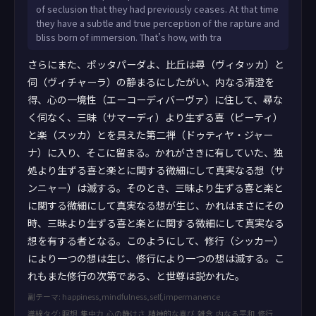
of seclusion that they had previously ceases. At that time
they have a subtle and true perception of the rapture and
bliss born of immersion. That’s how, with tra
さらにまた、ポッタパーダよ、比丘は尋（ヴィタッカ）と
伺（ヴィチャーラ）の静まるにしたがい、内なる清澄を
得、心の一境性（エーコーディバーヴァ）に住して、尋な
く伺なく、三昧（サマーディ）より生ずる喜（ピーティ）
と楽（スッカ）とを具えた第二禅（ドゥティヤ・ジャー
ナ）に入り、そこに留まる。かれがさきに有していた、独
処より生ずる喜と楽とに関する微細にして真実なる想（サ
ンニャー）は滅する。そのとき、三昧より生ずる喜と楽と
に関する微細にして真実なる想が生じ、かれはまさにその
時、三昧より生ずる喜と楽とに関する微細にして真実なる
想を有する者となる。このようにして、修行（シッカー）
により一つの想は生じ、修行により一つの想は滅する。こ
れもまた修行の次第である、と世尊は説かれた。
副テーマ: happiness,mindfulness,self,impermanence
導線タグ: 瞑想,集中力,心の静けさ,精神的な喜び,雑念,内なる平和,修行