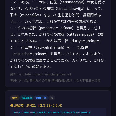
ことである。……世に、信施（saddhādeyya）の食を受け
ながら、なおも低劣な知識（tiracchānavijjā）によって、
邪命（micchājīva）をもって生を営む沙門・婆羅門があ
る。……カッサパよ、これがすなわち戒の成就である。
…… かれは初禅（paṭhamaṁ jhānaṁ）を具足して住す
る。これもまた、かれの心の成就（cittasampadā）に属
することである。……かれは第二禅（dutiyaṁ jhānaṁ）
を……第三禅（tatiyaṁ jhānaṁ）を……第四禅
（catutthaṁ jhānaṁ）を具足して住する。これもまた、
かれの心の成就に属することである。カッサパよ、これが
すなわち心の成就である。
副テーマ: wisdom,mindfulness,happiness,self
導線タグ: 瞑想,集中力,心の平静,精神的成長,戒律,内なる平和,自己修養
幸せ
長部経典
趣旨一致
長
長部経典（DN21 §2.3.29–2.3.4）
‘imaṁ kho me upekkhaṁ sevato akusalā dhammā