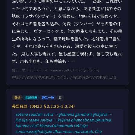
深い闇、まさに暗黒の中に沈んでいた。 「ああ、これはい
ったい何であろうか」と思いながら、ある衆生が指でその
地味（ラサパタヴィー）を嘗めた。地味を指で嘗めるや、
それはその者を包み込み、渇愛（タンハー）がその者の中
に生じた。 ヴァーセッタよ、他の衆生たちもまた、その衆
生の所為にならって、指で地味を嘗めた。地味を指で嘗め
るや、それは彼らをも包み込み、渇愛が彼らの中に生じ
た。 月も太陽も現れず、星も星座も現れず、昼も夜も現れ
ず、月も半月も、年も季節も……
副テーマ: craving,impermanence,attachment,suffering
導線タグ: 欲望,渇望,執着,満足できない,物欲,際限のない欲求,欲しがる
幸せ
長部経典
趣旨一致
長
長部経典（DN33 §2.2.26–2.2.34）
sotena saddaṁ sutvā … ghānena gandhaṁ ghāyitvā …
jivhāya rasaṁ sāyitvā … kāyena phoṭṭhabbaṁ phusitvā.
Katame cha? Manasā dhammaṁ viññāya
somanassaṭṭhāniyaṁ dhammaṁ upavicarati. Cha