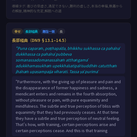
導線タグ: 喜びの空虚さ,満足できない,勝利の虚しさ,本当の幸福,執着から
の解放,精神的な充足,解脱への道
幸せ
長部経典
趣旨一致
長
長部経典（DN9 §13.1–14.5）
“Puna caparaṁ, poṭṭhapāda, bhikkhu sukhassa ca pahānā
dukkhassa ca pahānā pubbeva
somanassadomanassānaṁ atthaṅgamā
adukkhamasukhaṁ upekkhāsatipārisuddhiṁ catutthaṁ
jhānaṁ upasampajja viharati. Tassa yā purimā
upekkhāsukhasukhumasaccasaññā, sā nirujjhati.
“Furthermore, with the giving up of pleasure and pain and
Adukkhamasukhasukhumasaccasaññā tasmiṁ samaye
the disappearance of former happiness and sadness, a
hoti, adukkhamasukhasukhumasaccasaññīyeva tasmiṁ
mendicant enters and remains in the fourth absorption,
samaye hoti. Evampi sikkhā ekā saññā uppajjati, sikkhā
without pleasure or pain, with pure equanimity and
ekā saññā nirujjhati. Ayampi sikkhā”ti bhagavā avoca.
mindfulness. The subtle and true perception of bliss with
“Puna caparaṁ, poṭṭhapāda, bhikkhu sabbas
equanimity that they had previously ceases. At that time
they have a subtle and true perception of neutral feeling.
That’s how, with training, certain perceptions arise and
certain perceptions cease. And this is that training