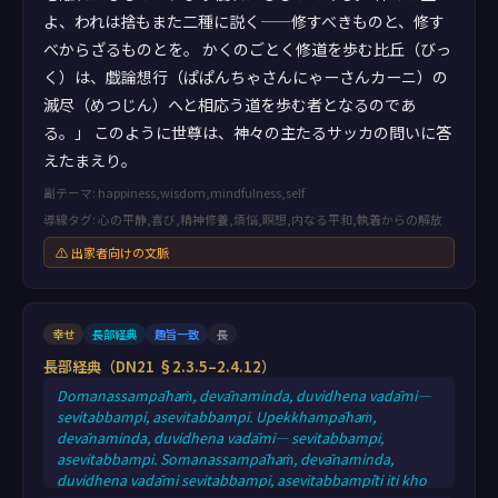
よ、われは捨もまた二種に説く——修すべきものと、修す
べからざるものとを。 かくのごとく修道を歩む比丘（びっ
く）は、戯論想行（ぱぱんちゃさんにゃーさんカーニ）の
滅尽（めつじん）へと相応う道を歩む者となるのであ
る。」 このように世尊は、神々の主たるサッカの問いに答
えたまえり。
副テーマ: happiness,wisdom,mindfulness,self
導線タグ: 心の平静,喜び,精神修養,煩悩,瞑想,内なる平和,執着からの解放
⚠ 出家者向けの文脈
幸せ
長部経典
趣旨一致
長
長部経典（DN21 §2.3.5–2.4.12）
Domanassampāhaṁ, devānaminda, duvidhena vadāmi—
sevitabbampi, asevitabbampi. Upekkhampāhaṁ,
devānaminda, duvidhena vadāmi— sevitabbampi,
asevitabbampi. Somanassampāhaṁ, devānaminda,
duvidhena vadāmi sevitabbampi, asevitabbampīti iti kho