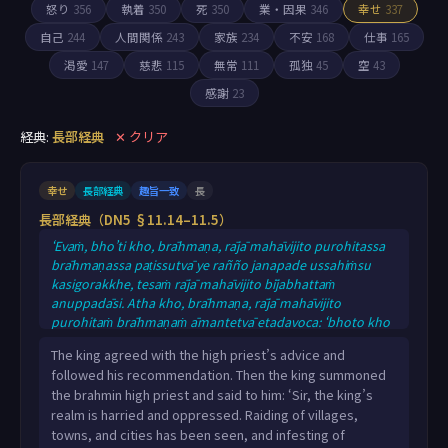
怒り
356
執着
350
死
350
業・因果
346
幸せ
337
自己
244
人間関係
243
家族
234
不安
168
仕事
165
渇愛
147
慈悲
115
無常
111
孤独
45
空
43
感謝
23
経典:
長部経典
✕ クリア
幸せ
長部経典
趣旨一致
長
長部経典（DN5 §11.14–11.5）
‘Evaṁ, bho’ti kho, brāhmaṇa, rājā mahāvijito purohitassa
brāhmaṇassa paṭissutvā ye rañño janapade ussahiṁsu
kasigorakkhe, tesaṁ rājā mahāvijito bījabhattaṁ
anuppadāsi. Atha kho, brāhmaṇa, rājā mahāvijito
purohitaṁ brāhmaṇaṁ āmantetvā etadavoca: ‘bhoto kho
rañño janapado sakaṇṭako sauppīḷo, gāmaghātāpi
The king agreed with the high priest’s advice and
dissanti, nigamaghātāpi dissanti, nagaraghātāpi dissanti,
followed his recommendation. Then the king summoned
panthaduhanāpi dissanti. ‘samūhato kho me bhoto
the brahmin high priest and said to him: ‘Sir, the king’s
dassukhīlo, bhoto saṁvidhānaṁ āgamma mahā ca me
realm is harried and oppressed. Raiding of villages,
rāsiko. Khemaṭṭhitā janapadā akaṇṭakā anupp
towns, and cities has been seen, and infesting of