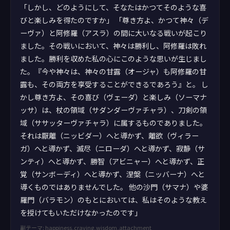
「しかし、どのようにして、そなたはかつてそのような喜
びと楽しみを得たのですか」 「尊き方よ、かつて神々（デ
ーヴァ）と阿修羅（アスラ）の間に大いなる戦いが起こり
ました。その戦いにおいて、神々は勝利し、阿修羅は敗れ
ました。勝利を収めた私の心にこのような思いが生じまし
た。『今や神々は、神々の甘露（オージャ）も阿修羅の甘
露も、その両方を享受することができるであろう』と。 し
かし尊き方よ、その喜び（ヴェーダ）と楽しみ（ソーマナ
ッサ）は、杖の領域（サダンダーヴァチャラ）、刀剣の領
域（ササッターヴァチャラ）に属するものでありました。
それは厭離（ニッビダー）へと導かず、離欲（ヴィラー
ガ）へと導かず、滅尽（ニローダ）へと導かず、寂静（サ
ンティ）へと導かず、勝智（アビニャー）へと導かず、正
覚（サンボーディ）へと導かず、涅槃（ニッバーナ）へと
導くものではありませんでした。 他の沙門（サマナ）や婆
羅門（バラモン）のもとにおいては、私はそのような教え
を授けてもいただけなかったのです」
副テーマ: happiness,craving,wisdom,attachment