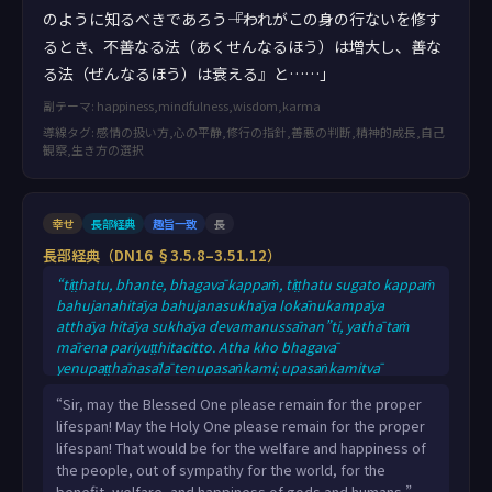
のように知るべきであろう――『われがこの身の行ないを修す
るとき、不善なる法（あくせんなるほう）は増大し、善な
る法（ぜんなるほう）は衰える』と……」
副テーマ: happiness,mindfulness,wisdom,karma
導線タグ: 感情の扱い方,心の平静,修行の指針,善悪の判断,精神的成長,自己
観察,生き方の選択
幸せ
長部経典
趣旨一致
長
長部経典（DN16 §3.5.8–3.51.12）
“tiṭṭhatu, bhante, bhagavā kappaṁ, tiṭṭhatu sugato kappaṁ
bahujanahitāya bahujanasukhāya lokānukampāya
atthāya hitāya sukhāya devamanussānan”ti, yathā taṁ
mārena pariyuṭṭhitacitto. Atha kho bhagavā
yenupaṭṭhānasālā tenupasaṅkami; upasaṅkamitvā
paññatte āsane nisīdi. Nisajja kho bhagavā bhikkhū
“Sir, may the Blessed One please remain for the proper
āmantesi: “tasmātiha, bhikkhave, ye te mayā dhammā
lifespan! May the Holy One please remain for the proper
abhiññā desitā, te vo sādhukaṁ uggahetvā āsevitabbā
lifespan! That would be for the welfare and happiness of
bhāvetabbā bahulīkātabbā, yathayidaṁ brahmacariyaṁ
the people, out of sympathy for the world, for the
addhaniyaṁ assa ciraṭṭhitikaṁ, tadassa bahujanahitā
benefit, welfare, and happiness of gods and humans.”