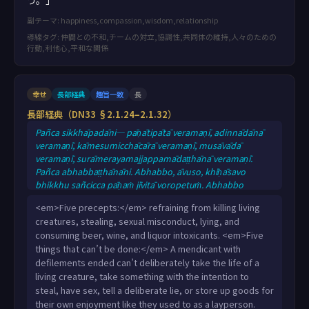
う。」
副テーマ: happiness,compassion,wisdom,relationship
導線タグ: 仲間との不和,チームの対立,協調性,共同体の維持,人々のための
行動,利他心,平和な関係
幸せ
長部経典
趣旨一致
長
長部経典（DN33 §2.1.24–2.1.32）
Pañca sikkhāpadāni— pāṇātipātā veramaṇī, adinnādānā
veramaṇī, kāmesumicchācārā veramaṇī, musāvādā
veramaṇī, surāmerayamajjappamādaṭṭhānā veramaṇī.
Pañca abhabbaṭṭhānāni. Abhabbo, āvuso, khīṇāsavo
bhikkhu sañcicca pāṇaṁ jīvitā voropetuṁ. Abhabbo
khīṇāsavo bhikkhu adinnaṁ theyyasaṅkhātaṁ ādiyituṁ.
<em>Five precepts:</em> refraining from killing living
Abhabbo khīṇāsavo bhikkhu methunaṁ dhammaṁ
creatures, stealing, sexual misconduct, lying, and
paṭisevituṁ. Abhabbo khīṇāsavo bhikkhu sampajānamusā
consuming beer, wine, and liquor intoxicants. <em>Five
bhāsituṁ. Abhabbo khīṇāsavo bhikkhu sannidhikārakaṁ
things that can’t be done:</em> A mendicant with
kāme paribhuñjituṁ, seyyathāpi pubbe āgārikabhūto.
defilements ended can’t deliberately take the life of a
Pañc
living creature, take something with the intention to
steal, have sex, tell a deliberate lie, or store up goods for
their own enjoyment like they used to as a layperson.