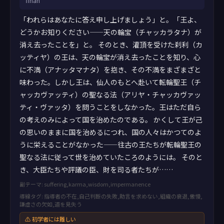
finan
「われらはあなたに答え申し上げましょう」と。「王よ、
どうかお知りください——天の輪宝（チャッカラタナ）が
消え去ったことを」と。 そのとき、灌頂を受けた刹利（カ
ッティヤ）の王は、天の輪宝が消え去ったことを知り、心
に不満（アナッタマナタ）を抱き、その不満をまざまざと
味わった。しかし王は、仙人のもとへ赴いて転輪聖王（チ
ャッカヴァッティ）の聖なる法（アリヤ・チャッカヴァッ
ティ・ヴァッタ）を問うことをしなかった。王はただ自ら
の考えのみによって国を治めたのである。 かくして王が己
の思いのままに国を治めるにつれ、国の人々はかつてのよ
うに栄えることがなかった——往古の王たちが転輪聖王の
聖なる法に従って世を治めていたころのようには。 そのと
き、大臣たちや評議の臣、財を司る者たちが……
副テーマ: suffering,karma,wisdom,impermanence
導線タグ: 指導者の不在,自己判断の失敗,助言を求めない,組織の衰退,傲慢,
謙虚さの欠如,道を見失う
⚠ 初学者には難しい