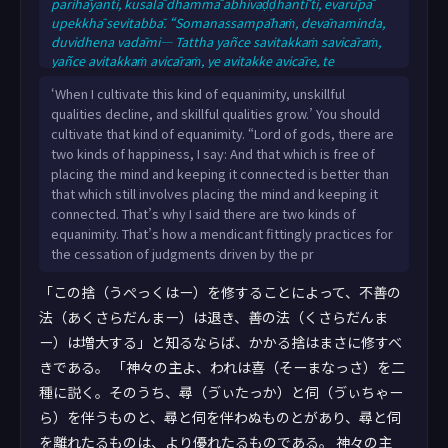
parihāyanti, kusalā dhammā abhivaḍḍhantī’ti, evarūpā
upekkhā sevitabbā. “Somanassampāhaṁ, devānaminda,
duvidhena vadāmi— Tattha yañce savitakkaṁ savicāraṁ,
yañce avitakkaṁ avicāraṁ, ye avitakke avicāre, te
paṇītatare. Upekkhampāhaṁ, devānaminda, duvidhena
‘When I cultivate this kind of equanimity, unskillful
vadāmi sevitabbampi, asevitabbampīti Evaṁ paṭipanno
qualities decline, and skillful qualities grow.’ You should
kho, devānaminda, bhikkhu
cultivate that kind of equanimity. “Lord of gods, there are
papañcasaññāsaṅkhānirodhasāruppagāminiṁ paṭipadaṁ
two kinds of happiness, I say: And that which is free of
paṭipanno hotī”ti. Itthaṁ bhagavā sakkassa
placing the mind and keeping it connected is better than
devānamindassa pañhaṁ puṭṭho
that which still involves placing the mind and keeping it
connected. That’s why I said there are two kinds of
equanimity. That’s how a mendicant fittingly practices for
the cessation of judgments driven by the pr
「この捨（うぺっくはー）を修することによって、不善の
法（あくさらだんまー）は退き、善の法（くさらだんま
ー）は増大する」と知るならば、かかる捨はまさに修すべ
きである。 「神々の主よ、われは喜（そーまなっさ）を二
種に説く。そのうち、尋（ゔぃたっか）と伺（ゔぃちゃー
ら）を伴うものと、尋と伺を伴わぬものとがあり、尋と伺
を離れたるものは、より優れたるものである。 神々の主