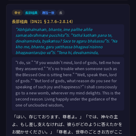
幸せ
長部経典
趣旨一致
長
長部経典（DN21 §2.7.6–2.8.14）
“Abhijānāmahaṁ, bhante, ime pañhe aññe
samaṇabrāhmaṇe pucchitā”ti. “Yathā kathaṁ pana te,
devānaminda, byākaṁsu? Sace te agaru bhāsassū”ti. “Na
kho me, bhante, garu yatthassa bhagavā nisinno
bhagavantarūpo vā”ti. “Tena hi, devānaminda,
bhāsassū”ti. “Kiṁ pana tvaṁ, devānaminda, atthavasaṁ
“I do, sir.” “If you wouldn’t mind, lord of gods, tell me how
sampassamāno evarūpaṁ vedapaṭilābhaṁ
they answered.” “It’s no trouble when someone such as
somanassapaṭilābhaṁ pavedesī”ti? Amūḷho
the Blessed One is sitting here.” “Well, speak then, lord
gabbhamessāmi, yattha me ramatī mano. Imaṁ kho
of gods.” “But lord of gods, what reason do you see for
ahaṁ, bhante, dutiyaṁ atthavasaṁ sampassamāno
speaking of such joy and happiness?” I shall consciously
evarūpaṁ vedapaṭilābhaṁ somanassapaṭilābh
go to a new womb, wherever my mind delights. This is the
second reason. Living happily under the guidance of the
one of unclouded wisdom,
「はい、存じております、尊者よ。」「では、神々の主
よ、もし差し支えなければ、彼らがどのように答えたかを
お聞かせください。」「尊者よ、世尊のごときお方がここ