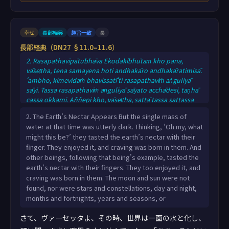
幸せ
長部経典
趣旨一致
長
長部経典（DN27 §11.0–11.6）
2. Rasapathavipātubhāva Ekodakībhūtaṁ kho pana,
vāseṭṭha, tena samayena hoti andhakāro andhakāratimisā.
‘ambho, kimevidaṁ bhavissatī’ti rasapathaviṁ aṅguliyā
sāyi. Tassa rasapathaviṁ aṅguliyā sāyato acchādesi, taṇhā
cassa okkami. Aññepi kho, vāseṭṭha, sattā tassa sattassa
diṭṭhānugatiṁ āpajjamānā rasapathaviṁ aṅguliyā sāyiṁsu.
2. The Earth’s Nectar Appears But the single mass of
Tesaṁ rasapathaviṁ aṅguliyā sāyataṁ acchādesi, taṇhā ca
water at that time was utterly dark. Thinking, ‘Oh my, what
tesaṁ okkami. Na candimasūriyā paññāyanti, na
might this be?’ they tasted the earth’s nectar with their
nakkhattāni tārakarūpāni paññāyanti, na rattindivā
finger. They enjoyed it, and craving was born in them. And
paññāyanti, na mās
other beings, following that being’s example, tasted the
earth’s nectar with their fingers. They too enjoyed it, and
craving was born in them. The moon and sun were not
found, nor were stars and constellations, day and night,
months and fortnights, years and seasons, or
さて、ヴァーセッタよ、その時、世界は一面の水と化し、