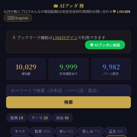
🪷 AIブッダ 禅
仏陀の教え
ブログ
みんなの相談
経典DB
安全性
技術
利用規約
お問い合わせ
💬 LINE
iOS
🇺🇸 English
🔖 ブックマーク機能は
LINEログイン
で利用できます
💬 AIブッダに相談
10,029
9,999
9,982
偈句数
日本語訳あり
パーリ原文
検索
経典
19
テーマ
20
該当
93
すべて
智慧
4354
老い
931
苦しみ
772
正念
695