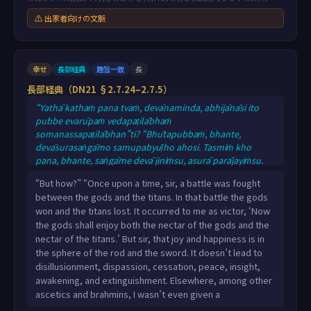
⚠ 出家者向けの文脈
幸せ
長部経典
趣旨一致
長
長部経典（DN21 §2.7.24–2.7.5）
“Yathā kathaṁ pana tvaṁ, devānaminda, abhijānāsi ito
pubbe evarūpaṁ vedapaṭilābhaṁ
somanassapaṭilābhan”ti? “Bhūtapubbaṁ, bhante,
devāsurasaṅgāmo samupabyūḷho ahosi. Tasmiṁ kho
pana, bhante, saṅgāme devā jiniṁsu, asurā parājayiṁsu.
Tassa mayhaṁ, bhante, taṁ saṅgāmaṁ abhivijinitvā
“But how?” “Once upon a time, sir, a battle was fought
vijitasaṅgāmassa etadahosi: ‘yā ceva dāni dibbā ojā yā ca
between the gods and the titans. In that battle the gods
asurā ojā, ubhayametaṁ devā paribhuñjissantī’ti. So kho
won and the titans lost. It occurred to me as victor, ‘Now
pana me, bhante, vedapaṭilābho somanassapaṭilābho
the gods shall enjoy both the nectar of the gods and the
sadaṇḍāvacaro sasatthāvacaro na nibbidāya na virāgāya
nectar of the titans.’ But sir, that joy and happiness is in
na
the sphere of the rod and the sword. It doesn’t lead to
disillusionment, dispassion, cessation, peace, insight,
awakening, and extinguishment. Elsewhere, among other
ascetics and brahmins, I wasn’t even given a