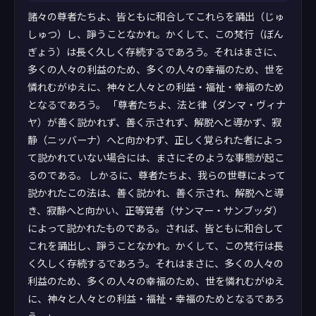
諸々の尊者たちよ、皆ともに和合してこれらを誦出（じゅ
しゅつ）し、諍うことなかれ。かくして、この梵行（ぼん
ぎょう）は長く久しく存続するであろう。それはまさに、
多くの人々の利益のため、多くの人々の幸福のため、世を
憐れむがゆえに、神々と人々との利益・福祉・幸福のため
となるであろう。 「尊者たちよ、法と律（ダンマ・ヴィナ
ヤ）が善く説かれず、善く示されず、解脱へと導かず、寂
静（ニッバーナ）へと向かわず、正しく覚られた者によっ
て説かれていない場合には、まさにそのような事態が起こ
るのである。 しかるに、尊者たちよ、我らの世尊によって
説かれたこの法は、善く説かれ、善く示され、解脱へと導
き、寂静へと向かい、正等覚者（サンマー・サンブッダ）
によって説かれたものである。されば、皆ともに和合して
これを誦出し、諍うことなかれ。かくして、この梵行は長
く久しく存続するであろう。それはまさに、多くの人々の
利益のため、多くの人々の幸福のため、世を憐れむがゆえ
に、神々と人々との利益・福祉・幸福のためとなるであろ