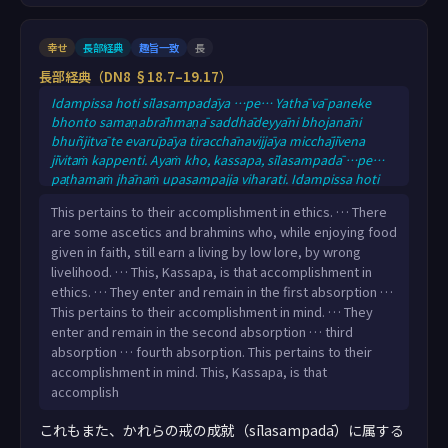
幸せ
長部経典
趣旨一致
長
長部経典（DN8 §18.7–19.17）
Idampissa hoti sīlasampadāya …pe… Yathā vā paneke
bhonto samaṇabrāhmaṇā saddhādeyyāni bhojanāni
bhuñjitvā te evarūpāya tiracchānavijjāya micchājīvena
jīvitaṁ kappenti. Ayaṁ kho, kassapa, sīlasampadā …pe…
paṭhamaṁ jhānaṁ upasampajja viharati. Idampissa hoti
cittasampadāya …pe… dutiyaṁ jhānaṁ … tatiyaṁ jhānaṁ
This pertains to their accomplishment in ethics. … There
… catutthaṁ jhānaṁ upasampajja viharati. Idampissa hoti
are some ascetics and brahmins who, while enjoying food
cittasampadāya. Ayaṁ kho, kassapa, cittasampadā.
given in faith, still earn a living by low lore, by wrong
livelihood. … This, Kassapa, is that accomplishment in
ethics. … They enter and remain in the first absorption …
This pertains to their accomplishment in mind. … They
enter and remain in the second absorption … third
absorption … fourth absorption. This pertains to their
accomplishment in mind. This, Kassapa, is that
accomplish
これもまた、かれらの戒の成就（sīlasampadā）に属する