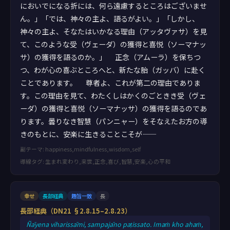
においでになる折には、何ら遠慮するところはございませ
ん。」「では、神々の主よ、語るがよい。」「しかし、
神々の主よ、そなたはいかなる理由（アッタヴァサ）を見
て、このような受（ヴェーダ）の獲得と喜悦（ソーマナッ
サ）の獲得を語るのか。」 正念（アムーラ）を保ちつ
つ、わが心の喜ぶところへと、新たな胎（ガッバ）に赴く
ことであります。 尊者よ、これが第二の理由でありま
す。この理由を見て、わたくしはかくのごときき受（ヴェ
ーダ）の獲得と喜悦（ソーマナッサ）の獲得を語るのであ
ります。曇りなき智慧（パンニャー）をそなえたお方の導
きのもとに、安楽に生きることこそが——
副テーマ: happiness,mindfulness,wisdom,self
導線タグ: 生まれ変わり,来世,正念,喜び,智慧,安楽,心の平和
幸せ
長部経典
趣旨一致
長
長部経典（DN21 §2.8.15–2.8.23）
Ñāyena viharissāmi, sampajāno paṭissato. Imaṁ kho ahaṁ,