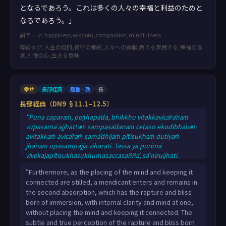
となるであろう。これは多くの人々の幸福と利益のためと
なるであろう。」
副テーマ: happiness,wisdom,compassion,mindfulness
導線タグ: 人生の目的,修行の継続,人々への貢献,教えを実践する,幸福の追
求,利他の心,生きる意味
幸せ
長部経典
趣旨一致
長
長部経典（DN9 §11.1–12.5）
“Puna caparaṁ, poṭṭhapāda, bhikkhu vitakkavicārānaṁ
vūpasamā ajjhattaṁ sampasādanaṁ cetaso ekodibhāvaṁ
avitakkaṁ avicāraṁ samādhijaṁ pītisukhaṁ dutiyaṁ
jhānaṁ upasampajja viharati. Tassa yā purimā
vivekajapītisukhasukhumasaccasaññā, sā nirujjhati.
Samādhijapītisukhasukhumasaccasaññā tasmiṁ samaye
“Furthermore, as the placing of the mind and keeping it
hoti, samādhijapītisukhasukhumasaccasaññīyeva tasmiṁ
connected are stilled, a mendicant enters and remains in
samaye hoti. Evampi sikkhā ekā saññā uppajjati, sikkhā
the second absorption, which has the rapture and bliss
ekā saññā nirujjhati. Ayampi sikkhā”ti bhagavā avoca.
born of immersion, with internal clarity and mind at one,
“Puna caparaṁ, poṭṭhapāda, bhikkhu pītiy
without placing the mind and keeping it connected. The
subtle and true perception of the rapture and bliss born