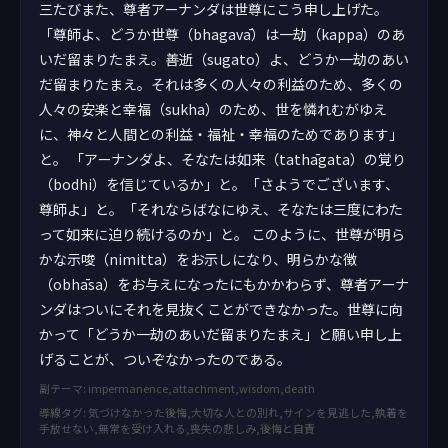
三たびまた、尊者アーナンダは世尊にこう申し上げた。
「尊師よ、どうか世尊（bhagavā）は一劫（kappa）のあ
いだ留まりたまえ。善逝（sugato）よ、どうか一劫のあい
だ留まりたまえ。それは多くの人々の利益のため、多くの
人々の安楽と幸福（sukha）のため、世を憐れむがゆえ
に、神々と人間との利益・福祉・幸福のためであります」
と。 「アーナンダよ、そなたは如来（tathāgata）の覚り
（bodhi）を信じているか」と。「さようでございます、
尊師よ」と。「それならばなにゆえ、そなたは三度にわた
って如来に迫り続けるのか」と。 このように、世尊が明ら
かな示唆（nimitta）をお示しになり、明らかな徴
（obhāsa）をお与えになったにもかかわらず、尊者アーナ
ンダはついにそれを見抜くことができなかった。世尊に向
かって「どうか一劫のあいだ留まりたまえ」と願い申し上
げることが、ついぞなかったのである。
副テーマ: impermanence,attachment,wisdom,death
導線タグ: 気づけなかった後悔,大切な人との別れ,サインを見逃した,執着を
手放せない,無常を受け入れる,喪失の悲しみ,後悔と自責