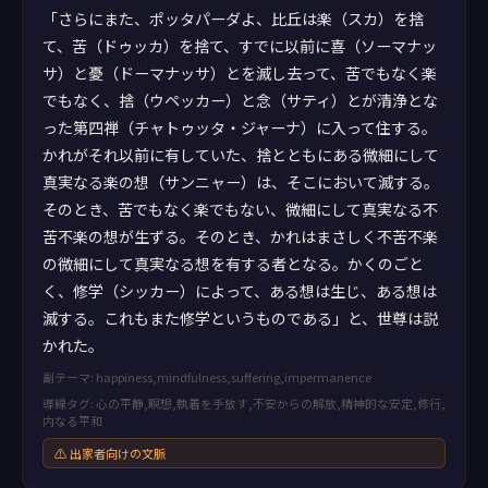
「さらにまた、ポッタパーダよ、比丘は楽（スカ）を捨
て、苦（ドゥッカ）を捨て、すでに以前に喜（ソーマナッ
サ）と憂（ドーマナッサ）とを滅し去って、苦でもなく楽
でもなく、捨（ウペッカー）と念（サティ）とが清浄とな
った第四禅（チャトゥッタ・ジャーナ）に入って住する。
かれがそれ以前に有していた、捨とともにある微細にして
真実なる楽の想（サンニャー）は、そこにおいて滅する。
そのとき、苦でもなく楽でもない、微細にして真実なる不
苦不楽の想が生ずる。そのとき、かれはまさしく不苦不楽
の微細にして真実なる想を有する者となる。かくのごと
く、修学（シッカー）によって、ある想は生じ、ある想は
滅する。これもまた修学というものである」と、世尊は説
かれた。
副テーマ: happiness,mindfulness,suffering,impermanence
導線タグ: 心の平静,瞑想,執着を手放す,不安からの解放,精神的な安定,修行,
内なる平和
⚠ 出家者向けの文脈