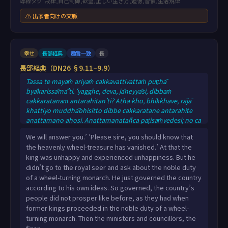
導線タグ: 戒律,自己制御,欲望,正しい生き方,道徳,習慣,生活規律
⚠ 出家者向けの文脈
幸せ
長部経典
趣旨一致
長
長部経典（DN26 §9.11–9.9）
Tassa te mayaṁ ariyaṁ cakkavattivattaṁ puṭṭhā
byākarissāmā’ti. ‘yagghe, deva, jāneyyāsi, dibbaṁ
cakkaratanaṁ antarahitan’ti? Atha kho, bhikkhave, rājā
khattiyo muddhābhisitto dibbe cakkaratane antarahite
anattamano ahosi. Anattamanatañca paṭisaṁvedesi; no ca
kho rājisiṁ upasaṅkamitvā ariyaṁ cakkavattivattaṁ pucchi.
We will answer you.’ ‘Please sire, you should know that
So samateneva sudaṁ janapadaṁ pasāsati. Tassa
the heavenly wheel-treasure has vanished.’ At that the
samatena janapadaṁ pasāsato pubbenāparaṁ janapadā
king was unhappy and experienced unhappiness. But he
na pabbanti, yathā taṁ pubbakānaṁ rājūnaṁ ariye
didn’t go to the royal seer and ask about the noble duty
cakkavattivatte vattamānānaṁ. Atha kho,
of a wheel-turning monarch. He just governed the country
according to his own ideas. So governed, the country’s
people did not prosper like before, as they had when
former kings proceeded in the noble duty of a wheel-
turning monarch. Then the ministers and councillors, the