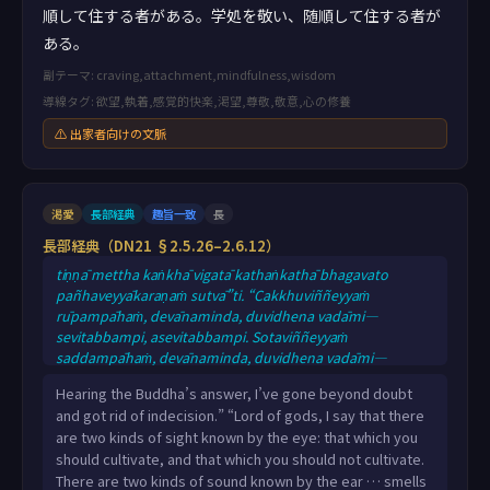
順して住する者がある。学処を敬い、随順して住する者が
ある。
副テーマ: craving,attachment,mindfulness,wisdom
導線タグ: 欲望,執着,感覚的快楽,渇望,尊敬,敬意,心の修養
⚠ 出家者向けの文脈
渇愛
長部経典
趣旨一致
長
長部経典（DN21 §2.5.26–2.6.12）
tiṇṇā mettha kaṅkhā vigatā kathaṅkathā bhagavato
pañhaveyyākaraṇaṁ sutvā”ti. “Cakkhuviññeyyaṁ
rūpampāhaṁ, devānaminda, duvidhena vadāmi—
sevitabbampi, asevitabbampi. Sotaviññeyyaṁ
saddampāhaṁ, devānaminda, duvidhena vadāmi—
Ghānaviññeyyaṁ gandhampāhaṁ, devānaminda,
Hearing the Buddha’s answer, I’ve gone beyond doubt
duvidhena vadāmi— Jivhāviññeyyaṁ rasampāhaṁ,
and got rid of indecision.” “Lord of gods, I say that there
devānaminda, duvidhena vadāmi— Itiha sakko
are two kinds of sight known by the eye: that which you
devānamindo bhagavato bhāsitaṁ abhinanditvā
should cultivate, and that which you should not cultivate.
anumoditvā bhagavantaṁ uttari pañhaṁ apucchi: “Na
There are two kinds of sound known by the ear … smells
kho, devānaminda, sabbe samaṇabrāhmaṇā accantaniṭṭhā