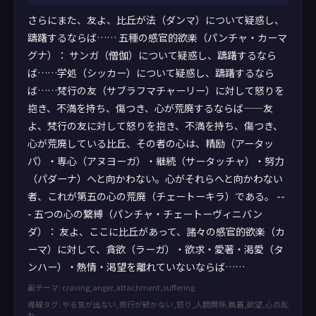
さらにまた、友よ、比丘が法（ダンマ）について疑惑し、
躊躇するならば…… 五種の感官的欲楽（パンチャ・カーマ
グナ）： サンガ（僧伽）について疑惑し、躊躇するなら
ば……学処（シッカー）について疑惑し、躊躇するなら
ば……梵行の友（サブラフマチャーリー）に対して怒りを
抱き、不満を持ち、傷つき、心が荒廃するならば——友
よ、梵行の友に対して怒りを抱き、不満を持ち、傷つき、
心が荒廃している比丘、その者の心は、精励（アータッ
パ）・専心（アヌヨーガ）・継続（サータッチャ）・努力
（パダーナ）へと向かわない。心がそれらへと向かわない
者、これが第五の心の荒廃（チェートーキラ）である。 --
- 五つの心の繋縛（パンチャ・チェートーヴィニバン
ダ）： 友よ、ここに比丘があって、諸々の感官的欲楽（カ
ーマ）に対して、貪欲（ラーガ）・欲求・愛著・渇愛（タ
ンハー）・熱情・渇望を離れていないならば……
副テーマ: craving,anger,attachment,suffering
導線タグ: やる気が出ない,修行が続かない,怒り,人間関係,執着,欲望,心の乱
れ