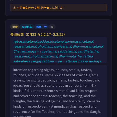
⚠ 出家者向けの文脈,初学者には難しい
渇愛
長部経典
趣旨一致
長
長部経典（DN33 §2.2.17–2.2.25）
rūpasañcetanā, saddasañcetanā, gandhasañcetanā,
rasasañcetanā, phoṭṭhabbasañcetanā, dhammasañcetanā.
Cha taṇhākāyā— rūpataṇhā, saddataṇhā, gandhataṇhā,
rasataṇhā, phoṭṭhabbataṇhā, dhammataṇhā. tattha
sabbeheva saṅgāyitabbaṁ …pe… atthāya hitāya sukhāya
devamanussānaṁ. Cha agāravā. Idhāvuso, bhikkhu
intention regarding sights, sounds, smells, tastes,
satthari agāravo viharati appatisso; dhamme agāravo
touches, and ideas. <em>Six classes of craving:</em>
viharati appatisso; saṅghe agāravo viharati appatisso;
craving for sights, sounds, smells, tastes, touches, and
sikkhāya agāravo viharati appatisso; appamāde agāravo
ideas. You should all recite these in concert. <em>Six
viharati appatisso; paṭisanthāre agāravo
kinds of disrespect:</em> A mendicant lacks respect
and reverence for the Teacher, the teaching, and the
Saṅgha, the training, diligence, and hospitality. <em>Six
kinds of respect:</em> A mendicant has respect and
reverence for the Teacher, the teaching, and the Saṅgha,
the training