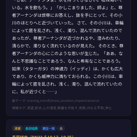
いる。水を飲もう。」「かしこまりました、師よ」と、尊
者アーナンダは世尊にお答えし、鉢を手にとって、その小
川のほとりへと近づいていった。 さて、その小川は、車輪
によって底を乱され、浅く、濁り、混んで流れていたので
あったが、尊者アーナンダが近づかれるや、澄みわたり、
清らかで、濁りなく流れているのが見えた。 そのとき、尊
者アーナンダの心にこのような思いが生じた。「ああ、な
んと不思議なことであろう、なんと希有なことであろう。
如来（タターガタ）の神通力（イッディ）は、かくも広大
であり、かくも威神力に満ちておられる。この小川は、車
輪によって底を乱され、浅く、濁り、混んで流れていたの
に、私が近づくと……」
副テーマ: craving,mindfulness,wisdom,impermanence
導線タグ: 渇望,欲求,心の清澄,執着を手放す,奇跡,内なる平和,浄化
渇愛
長部経典
趣旨一致
長