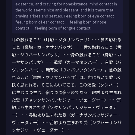
existence, and craving for nonexistence. mind contact in
the world seems nice and pleasant, and it is there that
craving arises and settles. Feeling born of eye contact …
feeling born of ear contact … feeling born of nose
contact … feeling born of tongue contact …
耳の触れること（耳触・ソタサンパッサ）……鼻の触れる
こと（鼻触・ガーナサンパッサ）……舌の触れること（舌
触・ジヴハーサンパッサ）……身の触れること（身触・カ
ーヤサンパッサ）……欲愛（カーマタンハー）、有愛（バ
ヴァタンハー）、無有愛（ヴィバヴァタンハー）。意の触
れること（意触・マノサンパッサ）は、世において愛しく
快く思われる。そこにおいてこそ、この渇愛（タンハー）
は生じつつ生じ、宿りつつ宿るのである。眼触より生まれ
た受（チャックサンパッサジャー・ヴェーダナー）……耳
触より生まれた受（ソタサンパッサジャー・ヴェーダナ
ー）……鼻触より生まれた受（ガーナサンパッサジャー・
ヴェーダナー）……舌触より生まれた受（ジヴハーサンパ
ッサジャー・ヴェーダナー）……