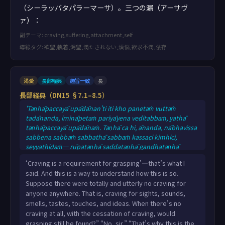
（シーラッバタパラーマーサ）。三つの漏（アーサヴ
ァ）：
副テーマ: craving,suffering,attachment,self
導線タグ: 欲望,執着,渇望,満たされない,煩悩,欲求不満,依存
渇愛
長部経典
趣旨一致
長
長部経典（DN15 §7.1–8.5）
‘Taṇhāpaccayā upādānan’ti iti kho panetaṁ vuttaṁ
tadānanda, imināpetaṁ pariyāyena veditabbaṁ, yathā
taṇhāpaccayā upādānaṁ. Taṇhā ca hi, ānanda, nābhavissa
sabbena sabbaṁ sabbathā sabbaṁ kassaci kimhici,
seyyathidaṁ— rūpataṇhā saddataṇhā gandhataṇhā
rasataṇhā phoṭṭhabbataṇhā dhammataṇhā, sabbaso
‘Craving is a requirement for grasping’—that’s what I
taṇhāya asati taṇhānirodhā api nu kho upādānaṁ
said. And this is a way to understand how this is so.
paññāyethā”ti? “No hetaṁ, bhante”. “Tasmātihānanda,
Suppose there were totally and utterly no craving for
eseva hetu etaṁ nidānaṁ esa samudayo esa paccayo
anyone anywhere. That is, craving for sights, sounds,
upādānassa, yadidaṁ taṇhā. ‘Vedanāpaccayā taṇhā’ti iti k
smells, tastes, touches, and ideas. When there’s no
craving at all, with the cessation of craving, would
grasping still be found?” “No, sir.” “That’s why this is the