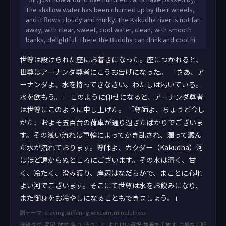
The shallow water has been churned up by their wheels,
and it flows cloudy and murky. The Kakudhā river is not far
away, with clear, sweet, cool water, clean, with smooth
banks, delightful. There the Buddha can drink and cool hi
世尊は設けられた座にお着きになった。座につかれると、
世尊はアーナンダ尊者にこうお告げになった。 「さあ、ア
ーナンダよ、水を持ってきなさい。わたしは渇いている。
水を飲もう。」 このように仰せになると、アーナンダ尊者
は世尊にこのように申し上げた。 「尊師よ、ちょうど今し
がた、およそ五百台の荷車が通り過ぎたばかりでございま
す。その浅い流れは車輪によってかき乱され、濁って澱ん
だ水が流れております。尊師よ、カクダー（Kakudhā）河
はほど遠からぬところにございます。その水は清く、甘
く、冷たく、澄み渡り、岸辺はなだらかで、まことに心地
よい河でございます。そこにて世尊は水をお飲みになり、
また御身をお冷やしになることもできましょう。」
副テーマ: craving,suffering,wisdom,mindfulness
導線タグ: 渇望,欲求,焦り,待つこと,より良い選択,執着を手放す,冷静な判断