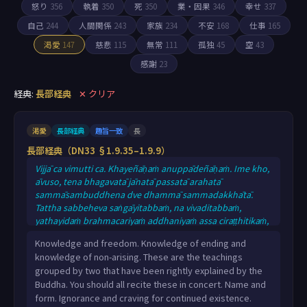
怒り
356
執着
350
死
350
業・因果
346
幸せ
337
自己
244
人間関係
243
家族
234
不安
168
仕事
165
渇愛
147
慈悲
115
無常
111
孤独
45
空
43
感謝
23
経典:
長部経典
✕ クリア
渇愛
長部経典
趣旨一致
長
長部経典（DN33 §1.9.35–1.9.9）
Vijjā ca vimutti ca. Khayeñāṇaṁ anuppādeñāṇaṁ. Ime kho,
āvuso, tena bhagavatā jānatā passatā arahatā
sammāsambuddhena dve dhammā sammadakkhātā.
Tattha sabbeheva saṅgāyitabbaṁ, na vivaditabbaṁ,
yathayidaṁ brahmacariyaṁ addhaniyaṁ assa ciraṭṭhitikaṁ,
tadassa bahujanahitāya bahujanasukhāya
Knowledge and freedom. Knowledge of ending and
lokānukampāya atthāya hitāya sukhāya
knowledge of non-arising. These are the teachings
devamanussānaṁ. Nāmañca rūpañca. Avijjā ca bhavataṇhā
grouped by two that have been rightly explained by the
ca. Bhavadiṭṭhi ca vibhavadiṭṭhi ca. Ahirikañca
Buddha. You should all recite these in concert. Name and
anottappañca. Hirī ca ottappañca. Dovacassatā ca
form. Ignorance and craving for continued existence.
pāpamittatā ca.