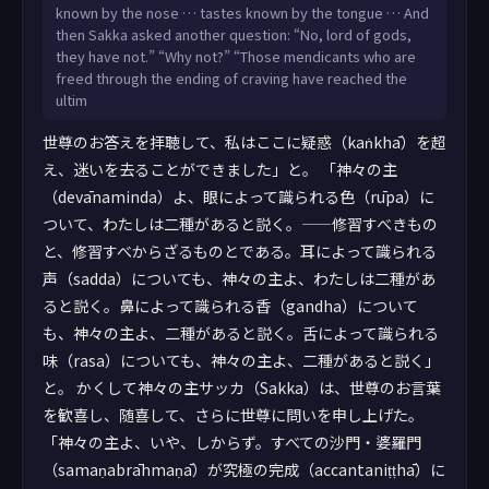
known by the nose … tastes known by the tongue … And
then Sakka asked another question: “No, lord of gods,
they have not.” “Why not?” “Those mendicants who are
freed through the ending of craving have reached the
ultim
世尊のお答えを拝聴して、私はここに疑惑（kaṅkhā）を超
え、迷いを去ることができました」と。 「神々の主
（devānaminda）よ、眼によって識られる色（rūpa）に
ついて、わたしは二種があると説く。——修習すべきもの
と、修習すべからざるものとである。耳によって識られる
声（sadda）についても、神々の主よ、わたしは二種があ
ると説く。鼻によって識られる香（gandha）について
も、神々の主よ、二種があると説く。舌によって識られる
味（rasa）についても、神々の主よ、二種があると説く」
と。 かくして神々の主サッカ（Sakka）は、世尊のお言葉
を歓喜し、随喜して、さらに世尊に問いを申し上げた。
「神々の主よ、いや、しからず。すべての沙門・婆羅門
（samaṇabrāhmaṇā）が究極の完成（accantaniṭṭhā）に