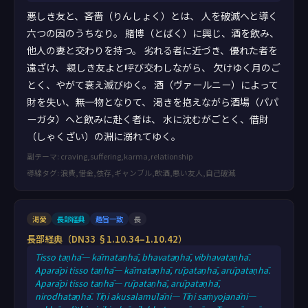
悪しき友と、吝嗇（りんしょく）とは、 人を破滅へと導く
六つの因のうちなり。 賭博（とばく）に興じ、酒を飲み、
他人の妻と交わりを持つ。 劣れる者に近づき、優れた者を
遠ざけ、 親しき友よと呼び交わしながら、 欠けゆく月のご
とく、やがて衰え滅びゆく。 酒（ヴァールニー）によって
財を失い、無一物となりて、 渇きを抱えながら酒場（パパ
ーガタ）へと飲みに赴く者は、 水に沈むがごとく、借財
（しゃくざい）の淵に溺れてゆく。
副テーマ: craving,suffering,karma,relationship
導線タグ: 浪費,借金,依存,ギャンブル,飲酒,悪い友人,自己破滅
渇愛
長部経典
趣旨一致
長
長部経典（DN33 §1.10.34–1.10.42）
Tisso taṇhā— kāmataṇhā, bhavataṇhā, vibhavataṇhā.
Aparāpi tisso taṇhā— kāmataṇhā, rūpataṇhā, arūpataṇhā.
Aparāpi tisso taṇhā— rūpataṇhā, arūpataṇhā,
nirodhataṇhā. Tīṇi akusalamūlāni— Tīṇi saṁyojanāni—