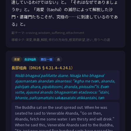
達しているわけではない」と。「それはなぜでありましょ
うか」と。「渇愛（taṇhā）の滅尽によって解脱した沙
門・婆羅門たちこそが、究極の……に到達しているのであ
る」と。
副テーマ: craving,wisdom,suffering,attachment
導線タグ: 渇愛,執着,解脱,修行の方向性,感覚的欲望,迷い,悟りへの道
渇愛
長部経典
趣旨一致
長
長部経典（DN16 §4.21.4–4.24.1）
Nisīdi bhagavā paññatte āsane. Nisajja kho bhagavā
āyasmantaṁ ānandaṁ āmantesi: “iṅgha me tvaṁ, ānanda,
pānīyaṁ āhara, pipāsitosmi, ānanda, pivissāmī”ti. Evaṁ
vutte, āyasmā ānando bhagavantaṁ etadavoca: “idāni,
bhante, pañcamattāni sakaṭasatāni atikkantāni, taṁ
cakkacchinnaṁ udakaṁ parittaṁ luḷitaṁ āvilaṁ sandati.
The Buddha sat on the seat spread out. When he was
Ayaṁ, bhante, kakudhā nadī avidūre acchodakā sātodakā
seated he said to Venerable Ānanda, “Go on then,
sītodakā setodakā suppatitthā ramaṇīyā. Ettha bhagavā
Ānanda, fetch me some water. I am thirsty and will drink.”
pānīyañca pivissati, gattāni ca sītī karissatī”ti. Dutiyampi
When he said this, Venerable Ānanda said to the Buddha,
kho bhagavā āya
“Sir, just now around five hundred carts have passed by.