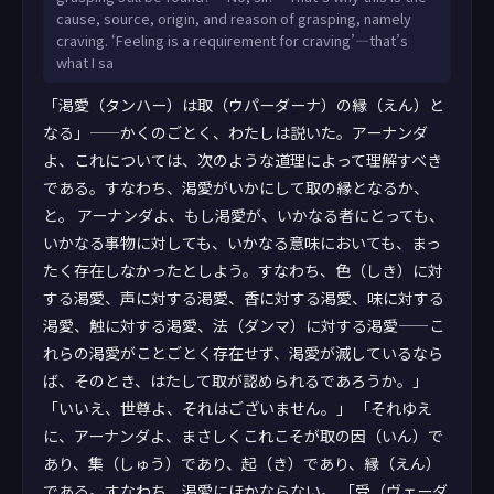
cause, source, origin, and reason of grasping, namely
craving. ‘Feeling is a requirement for craving’—that’s
what I sa
「渇愛（タンハー）は取（ウパーダーナ）の縁（えん）と
なる」——かくのごとく、わたしは説いた。アーナンダ
よ、これについては、次のような道理によって理解すべき
である。すなわち、渇愛がいかにして取の縁となるか、
と。 アーナンダよ、もし渇愛が、いかなる者にとっても、
いかなる事物に対しても、いかなる意味においても、まっ
たく存在しなかったとしよう。すなわち、色（しき）に対
する渇愛、声に対する渇愛、香に対する渇愛、味に対する
渇愛、触に対する渇愛、法（ダンマ）に対する渇愛——こ
れらの渇愛がことごとく存在せず、渇愛が滅しているなら
ば、そのとき、はたして取が認められるであろうか。」
「いいえ、世尊よ、それはございません。」 「それゆえ
に、アーナンダよ、まさしくこれこそが取の因（いん）で
あり、集（しゅう）であり、起（き）であり、縁（えん）
である。すなわち、渇愛にほかならない。 「受（ヴェーダ