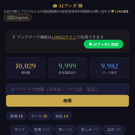
🪷 AIブッダ 禅
仏陀の教え
ブログ
みんなの相談
経典DB
安全性
技術
利用規約
お問い合わせ
💬 LINE
iOS
🇺🇸 English
🔖 ブックマーク機能は
LINEログイン
で利用できます
💬 AIブッダに相談
10,029
9,999
9,982
偈句数
日本語訳あり
パーリ原文
検索
経典
19
テーマ
20
該当
14
すべて
智慧
4354
老い
931
苦しみ
772
正念
695