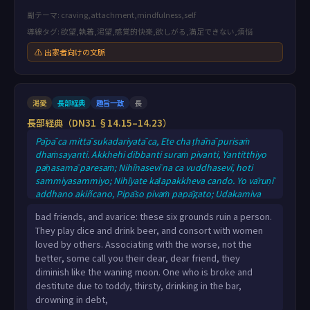
副テーマ: craving,attachment,mindfulness,self
導線タグ: 欲望,執着,渇望,感覚的快楽,欲しがる,満足できない,煩悩
⚠ 出家者向けの文脈
渇愛
長部経典
趣旨一致
長
長部経典（DN31 §14.15–14.23）
Pāpā ca mittā sukadariyatā ca, Ete cha ṭhānā purisaṁ
dhaṁsayanti. Akkhehi dibbanti suraṁ pivanti, Yantitthiyo
pāṇasamā paresaṁ; Nihīnasevī na ca vuddhasevī, hoti
sammiyasammiyo; Nihīyate kāḷapakkheva cando. Yo vāruṇī
addhano akiñcano, Pipāso pivaṁ papāgato; Udakamiva
iṇaṁ vigāhati,
bad friends, and avarice: these six grounds ruin a person.
They play dice and drink beer, and consort with women
loved by others. Associating with the worse, not the
better, some call you their dear, dear friend, they
diminish like the waning moon. One who is broke and
destitute due to toddy, thirsty, drinking in the bar,
drowning in debt,