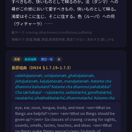
すべきもの、快いものとして映るのか。法（ダンマ）への
尋がこの世において愛すべきもの、快いものとして映る。
渇愛はそこに生じ、そこに住する。色（ルーパ）への伺
（ヴィチャーラ）……
副テーマ: craving,attachment,mindfulness,suffering
導線タグ: 欲望,執着,渇望,感覚的快楽,満足できない,求めすぎ,欲しがる
渇愛
長部経典
趣旨一致
長
長部経典（DN34 §1.7.19–1.7.3）
cakkhāyatanaṁ, sotāyatanaṁ, ghānāyatanaṁ,
jivhāyatanaṁ, kāyāyatanaṁ, manāyatanaṁ. Katame cha
dhammā bahukārā? Katame cha dhammā pahātabbā?
Cha taṇhākāyā— rūpataṇhā, saddataṇhā, gandhataṇhā,
rasataṇhā, phoṭṭhabbataṇhā, dhammataṇhā. Katame cha
dhammā hānabhāgiyā? Cha agāravā— idhāvuso, bhikkhu
eye, ear, nose, tongue, body, and mind. <em>What six
satthari agāravo viharati appatisso. Dhamme …pe…
things are helpful?</em> <em>What six things should be
saṅghe … sikkhāya … appamāde … paṭisanthāre agāravo
given up?</em> Six classes of craving: craving for sights,
viharati appatisso. Katame cha dhammā visesabhāgiyā?
sounds, smells, tastes, touches, and ideas. <em>What
Cha sāraṇīyā dhammā.
six things make things worse?</em> Six kinds of