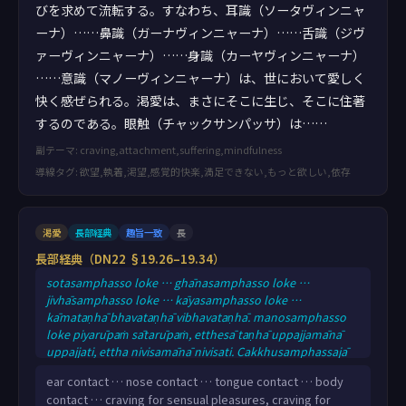
びを求めて流転する。すなわち、耳識（ソータヴィンニャ
ーナ）……鼻識（ガーナヴィンニャーナ）……舌識（ジヴ
ァーヴィンニャーナ）……身識（カーヤヴィンニャーナ）
……意識（マノーヴィンニャーナ）は、世において愛しく
快く感ぜられる。渇愛は、まさにそこに生じ、そこに住著
するのである。眼触（チャックサンパッサ）は……
副テーマ: craving,attachment,suffering,mindfulness
導線タグ: 欲望,執着,渇望,感覚的快楽,満足できない,もっと欲しい,依存
渇愛
長部経典
趣旨一致
長
長部経典（DN22 §19.26–19.34）
sotasamphasso loke … ghānasamphasso loke …
jivhāsamphasso loke … kāyasamphasso loke …
kāmataṇhā bhavataṇhā vibhavataṇhā. manosamphasso
loke piyarūpaṁ sātarūpaṁ, etthesā taṇhā uppajjamānā
uppajjati, ettha nivisamānā nivisati. Cakkhusamphassajā
vedanā loke … sotasamphassajā vedanā loke …
ear contact … nose contact … tongue contact … body
ghānasamphassajā vedanā loke … jivhāsamphassajā
contact … craving for sensual pleasures, craving for
vedanā loke …