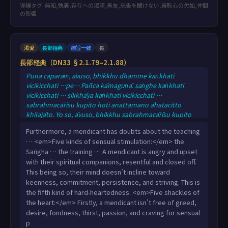
導線タグ: 無知,執着,存在への渇望,善友,忠告を聞けない,羞恥心の欠如,仲間
の影響
渇愛
長部経典
趣旨一致
長
長部経典（DN33 §2.1.79–2.1.88）
Puna caparaṁ, āvuso, bhikkhu dhamme kaṅkhati
vicikicchati …pe… Pañca kāmaguṇā. saṅghe kaṅkhati
vicikicchati … sikkhāya kaṅkhati vicikicchati …
sabrahmacārīsu kupito hoti anattamano āhatacitto
khilajāto. Yo so, āvuso, bhikkhu sabrahmacārīsu kupito
hoti anattamano āhatacitto khilajāto, tassa cittaṁ na
Furthermore, a mendicant has doubts about the teaching
namati ātappāya anuyogāya sātaccāya padhānāya, yassa
… <em>Five kinds of sensual stimulation:</em> the
cittaṁ na namati ātappāya anuyogāya sātaccāya
Saṅgha … the training … A mendicant is angry and upset
padhānāya, ayaṁ pañcamo cetokhilo. Pañca
with their spiritual companions, resentful and closed off.
cetasovinibandhā. Idhāvuso, bhikkhu kāmesu avītarāgo
This being so, their mind doesn’t incline toward
hoti a
keenness, commitment, persistence, and striving. This is
the fifth kind of hard-heartedness. <em>Five shackles of
the heart:</em> Firstly, a mendicant isn’t free of greed,
desire, fondness, thirst, passion, and craving for sensual
p