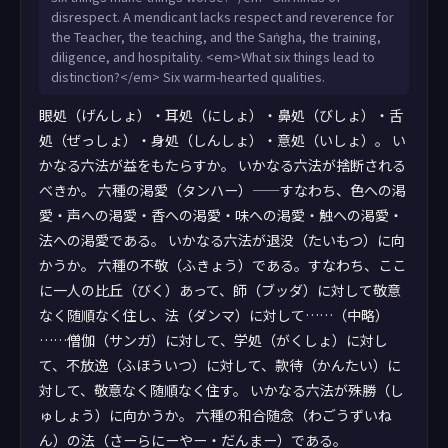
disrespect. A mendicant lacks respect and reverence for
the Teacher, the teaching, and the Saṅgha, the training,
diligence, and hospitality. <em>What six things lead to
distinction?</em> Six warm-hearted qualities.
眼処（げんしょ）・耳処（にしょ）・鼻処（びしょ）・舌
処（ぜっしょ）・身処（しんしょ）・意処（いしょ）。 い
かなる六法が益をもたらすか。 いかなる六法が捨断される
べきか。 六種の渇愛（タンハー）——すなわち、色への渇
愛・声への渇愛・香への渇愛・味への渇愛・触への渇愛・
法への渇愛である。 いかなる六法が退没（たいもつ）に向
かうか。 六種の不敬（ふきょう）である。すなわち、ここ
に一人の比丘（びく）あって、師（ブッダ）に対して敬意
なく随順なく住し、法（ダンマ）に対して……（中略）
……僧伽（サンガ）に対して、学処（がくしょ）に対し
て、不放逸（ふほういつ）に対して、款待（かんたい）に
対して、敬意なく随順なく住す。 いかなる六法が殊勝（し
ゅしょう）に向かうか。 六種の和合随念（わごうずいね
ん）の法（さーらにーやー・だんまー）である。