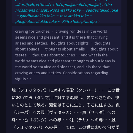
sātarūpaṁ, etthesā taṇhā uppajjamānā uppajjati, ettha
nivisamānā nivisati. Rūpavitakko loke … saddavitakko loke
… gandhavitakko loke … rasavitakko loke …
phoṭṭhabbavitakko loke … Kiñca loke piyarūpaṁ
sātarūpaṁ? dhammavitakko loke piyarūpaṁ sātarūpaṁ,
craving for touches … craving for ideas in the world
etthesā taṇhā uppajjamānā uppajjati, ettha nivisamānā
seems nice and pleasant, and it is there that craving
nivisati. Rūpavicāro loke …
arises and settles. Thoughts about sights … thoughts
about sounds … thoughts about smells … thoughts about
tastes … thoughts about touches … And what in the
world seems nice and pleasant? thoughts about ideas in
the world seem nice and pleasant, and it is there that
craving arises and settles. Considerations regarding
sights …
触（フォッタッバ）に対する渇愛（タンハー）……この世
において法（ダンマ）に対する渇愛は、愛すべきもの、快
いものとして映る。渇愛はそこに生じ、そこに住する。色
（ルーパ）への尋（ヴィタッカ）……声（サッダ）への
尋……香（ガンダ）への尋……味（ラサ）への尋……触
（フォッタッバ）への尋……では、この世において何が愛