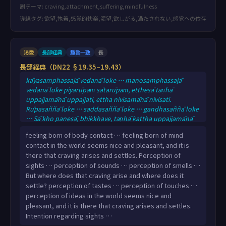
副テーマ: craving,attachment,suffering,mindfulness
導線タグ: 欲望,執着,感覚的快楽,渇望,欲しがる,満たされない,感覚への依存
渇愛
長部経典
趣旨一致
長
長部経典（DN22 §19.35–19.43）
kāyasamphassajā vedanā loke … manosamphassajā
vedanā loke piyarūpaṁ sātarūpaṁ, etthesā taṇhā
uppajjamānā uppajjati, ettha nivisamānā nivisati.
Rūpasaññā loke … saddasaññā loke … gandhasaññā loke
… Sā kho panesā, bhikkhave, taṇhā kattha uppajjamānā
uppajjati, kattha nivisamānā nivisati? rasasaññā loke …
feeling born of body contact … feeling born of mind
phoṭṭhabbasaññā loke … dhammasaññā loke piyarūpaṁ
contact in the world seems nice and pleasant, and it is
sātarūpaṁ, etthesā taṇhā uppajjamānā uppajjati, ettha
there that craving arises and settles. Perception of
nivisamānā nivisati. Rūpasañcetanā loke …
sights … perception of sounds … perception of smells …
But where does that craving arise and where does it
settle? perception of tastes … perception of touches …
perception of ideas in the world seems nice and
pleasant, and it is there that craving arises and settles.
Intention regarding sights …