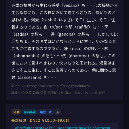
身体の接触から生じる感受（vedanā）も……心の接触から
生じる感受も、この世において愛すべきもの、快いものと
思われる。渇愛（taṇhā）はまさにそこに生じ、そこに住
着するのである。色（rūpa）の想（saññā）も……声
（sadda）の想も……香（gandha）の想も……しかして比
丘たちよ、その渇愛はいかなるところに生じ、いかなると
ころに住着するのであるか。味（rasa）の想も……触
（phoṭṭhabba）の想も……法（dhamma）の想も、この
世において愛すべきもの、快いものと思われる。渇愛はま
さにそこに生じ、そこに住着するのである。色に関わる意
思（sañcetanā）も……
副テーマ: craving,attachment,suffering,mindfulness
導線タグ: 欲望,執着,渇望,感覚的快楽,満たされない,欲しがる,依存
渇愛
長部経典
趣旨一致
長
長部経典（DN22 §19.53–19.61）
phoṭṭhabbataṇhā loke … dhammataṇhā loke piyarūpaṁ