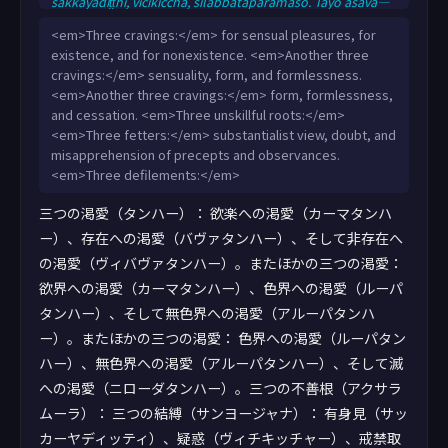
sakkāyadiṭṭhi, vicikicchā, sīlabbataparāmāso. Tayo āsavā—
<em>Three cravings:</em> for sensual pleasures, for
existence, and for nonexistence. <em>Another three
cravings:</em> sensuality, form, and formlessness.
<em>Another three cravings:</em> form, formlessness,
and cessation. <em>Three unskillful roots:</em>
<em>Three fetters:</em> substantialist view, doubt, and
misapprehension of precepts and observances.
<em>Three defilements:</em>
三つの渇愛（タンハー）： 欲楽への渇愛（カーマタンハ
ー）、存在への渇愛（バヴァタンハー）、そして非存在へ
の渇愛（ヴィバヴァタンハー）。またほかの三つの渇愛：
欲界への渇愛（カーマタンハー）、色界への渇愛（ルーパ
タンハー）、そして無色界への渇愛（アルーパタンハ
ー）。またほかの三つの渇愛： 色界への渇愛（ルーパタン
ハー）、無色界への渇愛（アルーパタンハー）、そして滅
への渇愛（ニローダタンハー）。三つの不善根（アクサラ
ムーラ）： 三つの結縛（サンヨージャナ）： 有身見（サッ
カーヤディッティ）、疑惑（ヴィチキッチャー）、戒禁取