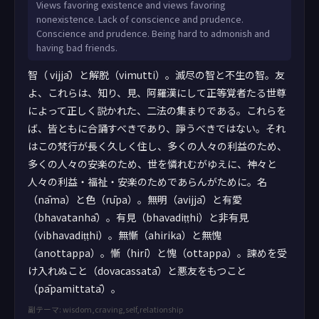
Views favoring existence and views favoring
nonexistence. Lack of conscience and prudence.
Conscience and prudence. Being hard to admonish and
having bad friends.
智（ vijjā）と解脱（vimutti）。滅尽の智と不生の智。友
よ、これらは、知り、見、阿羅漢にして正等覚者たる世尊
によって正しく説かれた、二法の集まりである。これらを
ば、皆ともに合誦すべきであり、諍うべきではない。それ
はこの梵行が長く久しく住し、多くの人々の利益のため、
多くの人々の安楽のため、世を憐れむがゆえに、神々と
人々の利益・福祉・安楽のためであらんがために。名
（nāma）と色（rūpa）。無明（avijjā）と有愛
（bhavatanhā）。有見（bhavadiṭṭhi）と非有見
（vibhavadiṭṭhi）。無慚（ahirika）と無愧
（anottappa）。慚（hirī）と愧（ottappa）。諫めを受
け入れぬこと（dovacassatā）と悪友をもつこと
（pāpamittatā）。
副テーマ: wisdom,craving,self,relationship