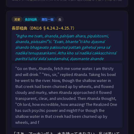
渇愛
長部経典
趣旨一致
長
長部経典（DN16 §4.24.2–4.25.7）
“iṅgha me tvaṁ, ānanda, pānīyaṁ āhara, pipāsitosmi,
ānanda, pivissāmī”ti. “Evaṁ, bhante”ti kho āyasmā
ānando bhagavato paṭissutvā pattaṁ gahetvā yena sā
nadikā tenupasaṅkami. Atha kho sā nadikā cakkacchinnā
parittā luḷitā āvilā sandamānā, āyasmante ānande
upasaṅkamante acchā vippasannā anāvilā sandittha. Atha
“Go on then, Ānanda, fetch me some water. I am thirsty
kho āyasmato ānandassa etadahosi: “acchariyaṁ vata
and will drink.” “Yes, sir,” replied Ānanda. Taking his bowl
bho, abbhutaṁ vata bho, tathāgatassa mahiddhikatā
he went to the river. Now, though the shallow water in
mahānubhāvatā. Ayañhi sā nadikā cakkacchinnā parittā
that creek had been churned up by wheels, and flowed
luḷitā āvilā sandamānā mayi upasaṅk
cloudy and murky, when Ānanda approached it flowed
transparent, clear, and unclouded. Then Ānanda thought,
“Oh lord, how incredible, how amazing! The Realized One
has such psychic power and might! For though the
shallow water in that creek had been churned up by
wheels, and f
「さあ、アーナンダよ、水を持ってきなさい。私は渇いて