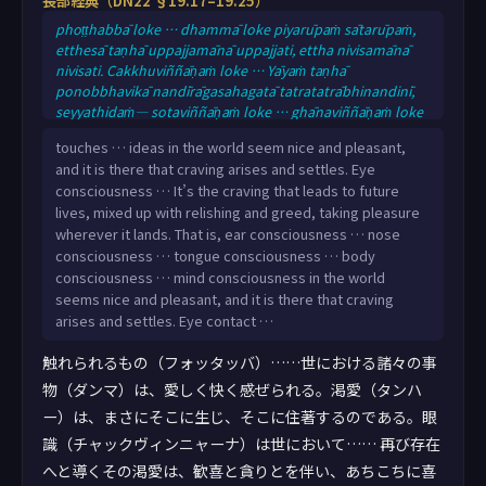
長部経典（DN22 §19.17–19.25）
phoṭṭhabbā loke … dhammā loke piyarūpaṁ sātarūpaṁ,
etthesā taṇhā uppajjamānā uppajjati, ettha nivisamānā
nivisati. Cakkhuviññāṇaṁ loke … Yāyaṁ taṇhā
ponobbhavikā nandīrāgasahagatā tatratatrābhinandinī,
seyyathidaṁ— sotaviññāṇaṁ loke … ghānaviññāṇaṁ loke
… jivhāviññāṇaṁ loke … kāyaviññāṇaṁ loke …
touches … ideas in the world seem nice and pleasant,
manoviññāṇaṁ loke piyarūpaṁ sātarūpaṁ, etthesā taṇhā
and it is there that craving arises and settles. Eye
uppajjamānā uppajjati, ettha nivisamānā nivisati.
consciousness … It’s the craving that leads to future
Cakkhusamphasso loke …
lives, mixed up with relishing and greed, taking pleasure
wherever it lands. That is, ear consciousness … nose
consciousness … tongue consciousness … body
consciousness … mind consciousness in the world
seems nice and pleasant, and it is there that craving
arises and settles. Eye contact …
触れられるもの（フォッタッバ）……世における諸々の事
物（ダンマ）は、愛しく快く感ぜられる。渇愛（タンハ
ー）は、まさにそこに生じ、そこに住著するのである。眼
識（チャックヴィンニャーナ）は世において…… 再び存在
へと導くその渇愛は、歓喜と貪りとを伴い、あちこちに喜