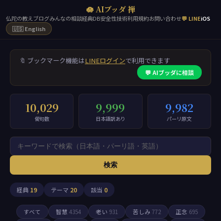
🪷 AIブッダ 禅
仏陀の教え
ブログ
みんなの相談
経典DB
安全性
技術
利用規約
お問い合わせ
💬 LINE
iOS
🇺🇸 English
🔖 ブックマーク機能は
LINEログイン
で利用できます
💬 AIブッダに相談
10,029
9,999
9,982
偈句数
日本語訳あり
パーリ原文
検索
経典
19
テーマ
20
該当
0
すべて
智慧
4354
老い
931
苦しみ
772
正念
695