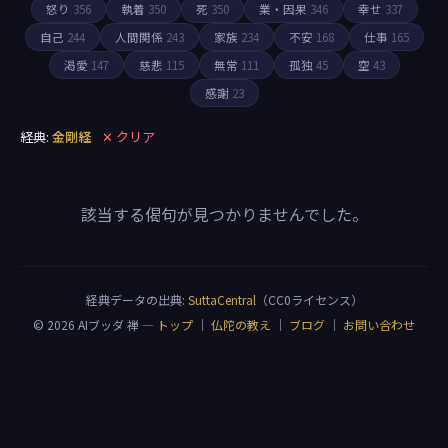
怒り
356
執着
350
死
350
業・因果
346
幸せ
337
自己
244
人間関係
243
家族
234
不安
168
仕事
165
渇愛
147
慈悲
115
無常
111
孤独
45
空
43
感謝
23
経典:
金剛経
✕ クリア
該当する偈句が見つかりませんでした。
経典データの出典:
SuttaCentral
（CC0ライセンス）
© 2026 AIブッダ 禅 —
トップ
｜
仏陀の教え
｜
ブログ
｜
お問い合わせ